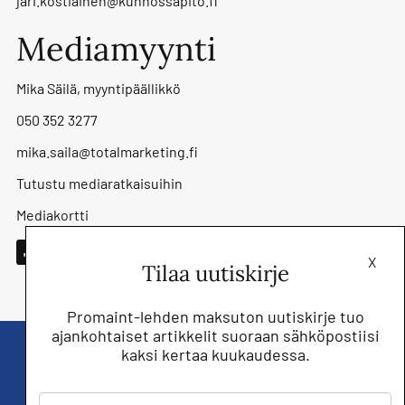
jari.kostiainen@kunnossapito.fi
Mediamyynti
Mika Säilä, myyntipäällikkö
050 352 3277
mika.saila@totalmarketing.fi
Tutustu mediaratkaisuihin
Mediakortti
X
Tilaa uutiskirje
Promaint-lehden maksuton uutiskirje tuo
ajankohtaiset artikkelit suoraan sähköpostiisi
kaksi kertaa kuukaudessa.