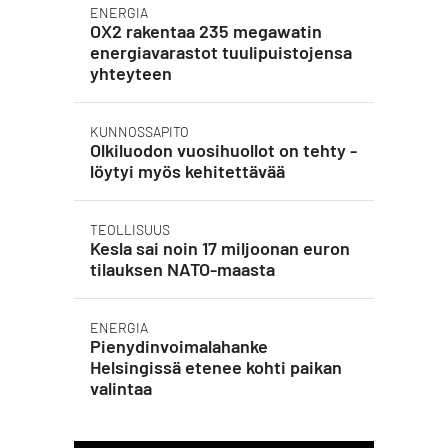
ENERGIA
OX2 rakentaa 235 megawatin
energiavarastot tuulipuistojensa
yhteyteen
KUNNOSSAPITO
Olkiluodon vuosihuollot on tehty -
löytyi myös kehitettävää
TEOLLISUUS
Kesla sai noin 17 miljoonan euron
tilauksen NATO-maasta
ENERGIA
Pienydinvoimalahanke
Helsingissä etenee kohti paikan
valintaa