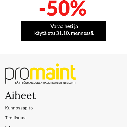
Aiheet
Kunnossapito
Teollisuus