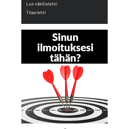
Lue näköislehti
Tilaa lehti