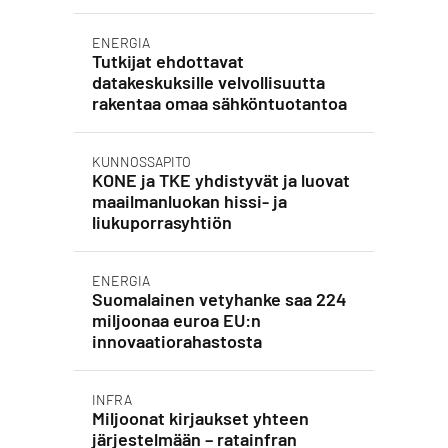
ENERGIA
Tutkijat ehdottavat
datakeskuksille velvollisuutta
rakentaa omaa sähköntuotantoa
KUNNOSSAPITO
KONE ja TKE yhdistyvät ja luovat
maailmanluokan hissi- ja
liukuporrasyhtiön
ENERGIA
Suomalainen vetyhanke saa 224
miljoonaa euroa EU:n
innovaatiorahastosta
INFRA
Miljoonat kirjaukset yhteen
järjestelmään – ratainfran