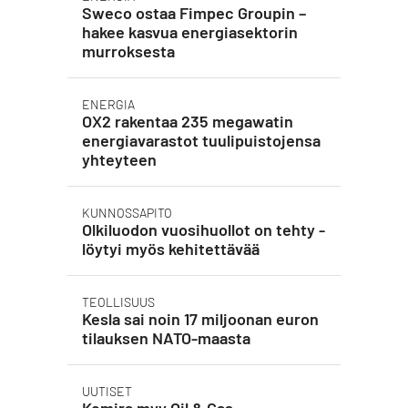
Sweco ostaa Fimpec Groupin –
hakee kasvua energiasektorin
murroksesta
ENERGIA
OX2 rakentaa 235 megawatin
energiavarastot tuulipuistojensa
yhteyteen
KUNNOSSAPITO
Olkiluodon vuosihuollot on tehty -
löytyi myös kehitettävää
TEOLLISUUS
Kesla sai noin 17 miljoonan euron
tilauksen NATO-maasta
UUTISET