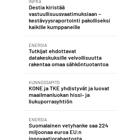
INFRA
Destia kiristää
vastuullisuusvaatimuksiaan –
kestävyysraportointi pakolliseksi
kaikille kumppaneille
ENERGIA
Tutkijat ehdottavat
datakeskuksille velvollisuutta
rakentaa omaa sähköntuotantoa
KUNNOSSAPITO
KONE ja TKE yhdistyvät ja luovat
maailmanluokan hissi- ja
liukuporrasyhtiön
ENERGIA
Suomalainen vetyhanke saa 224
miljoonaa euroa EU:n
innovaatiorahastosta