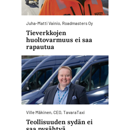
Juha-Matti Vainio, Roadmasters Oy
Tieverkkojen
huoltovarmuus ei saa
rapautua
Ville Mäkinen, CEO, TavaraTaxi
Teollisuuden sydän ei
saa pysähtyä