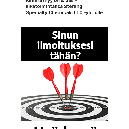
Kemira myy Oil & Gas -
liiketoimintansa Sterling
Specialty Chemicals LLC -yhtiölle