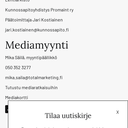
Kunnossapitoyhdistys Promaint ry
Päätoimittaja Jari Kostiainen
jari.kostiainen@kunnossapito.fi
Mediamyynti
Mika Säilä, myyntipäällikkö
050 352 3277
mika.saila@totalmarketing.fi
Tutustu mediaratkaisuihin
Mediakortti
X
Tilaa uutiskirje