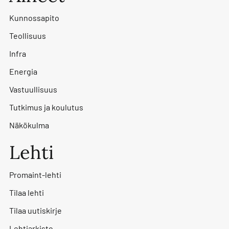
Kunnossapito
Teollisuus
Infra
Energia
Vastuullisuus
Tutkimus ja koulutus
Näkökulma
Lehti
Promaint-lehti
Tilaa lehti
Tilaa uutiskirje
Lehtiarkisto