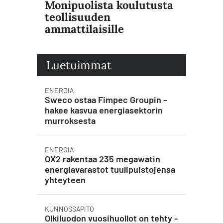
Monipuolista koulutusta
teollisuuden
ammattilaisille
Luetuimmat
ENERGIA
Sweco ostaa Fimpec Groupin –
hakee kasvua energiasektorin
murroksesta
ENERGIA
OX2 rakentaa 235 megawatin
energiavarastot tuulipuistojensa
yhteyteen
KUNNOSSAPITO
Olkiluodon vuosihuollot on tehty -