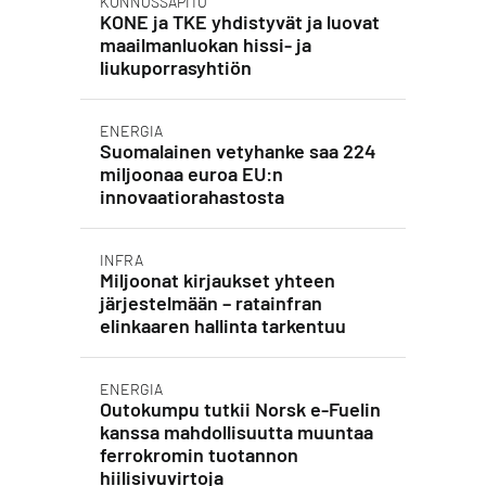
KUNNOSSAPITO
KONE ja TKE yhdistyvät ja luovat
maailmanluokan hissi- ja
liukuporrasyhtiön
ENERGIA
Suomalainen vetyhanke saa 224
miljoonaa euroa EU:n
innovaatiorahastosta
INFRA
Miljoonat kirjaukset yhteen
järjestelmään – ratainfran
elinkaaren hallinta tarkentuu
ENERGIA
Outokumpu tutkii Norsk e-Fuelin
kanssa mahdollisuutta muuntaa
ferrokromin tuotannon
hiilisivuvirtoja