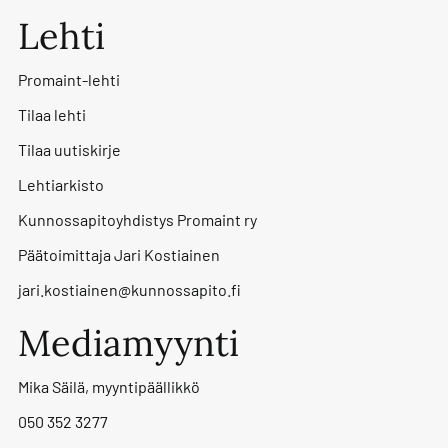
Lehti
Promaint-lehti
Tilaa lehti
Tilaa uutiskirje
Lehtiarkisto
Kunnossapitoyhdistys Promaint ry
Päätoimittaja Jari Kostiainen
jari.kostiainen@kunnossapito.fi
Mediamyynti
Mika Säilä, myyntipäällikkö
050 352 3277