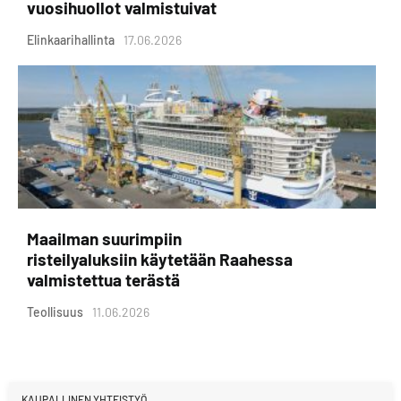
vuosihuollot valmistuivat
Elinkaarihallinta
17.06.2026
Maailman suurimpiin
risteilyaluksiin käytetään Raahessa
valmistettua terästä
Teollisuus
11.06.2026
KAUPALLINEN YHTEISTYÖ