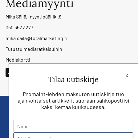
Mediamyynti
Mika Säilä, myyntipäällikkö
050 352 3277
mika.saila@totalmarketing.fi
Tutustu mediaratkaisuihin
Mediakortti
X
Tilaa uutiskirje
Promaint-lehden maksuton uutiskirje tuo
ajankohtaiset artikkelit suoraan sähköpostiisi
kaksi kertaa kuukaudessa.
Liity nyt saat Promaint lehden muiden