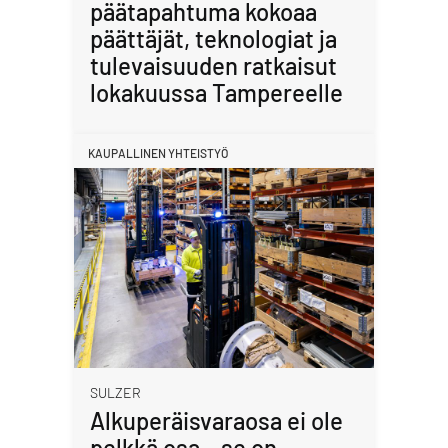
päätapahtuma kokoaa
päättäjät, teknologiat ja
tulevaisuuden ratkaisut
lokakuussa Tampereelle
KAUPALLINEN YHTEISTYÖ
SULZER
Alkuperäisvaraosa ei ole
pelkkä osa – se on