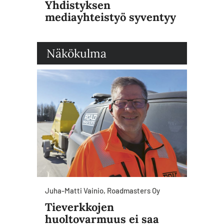
Yhdistyksen
mediayhteistyö syventyy
Näkökulma
Juha-Matti Vainio, Roadmasters Oy
Tieverkkojen
huoltovarmuus ei saa