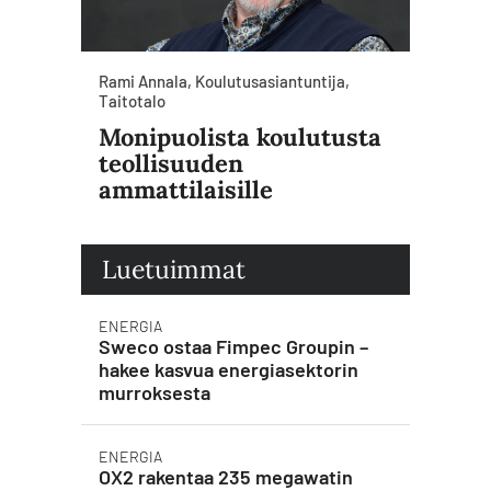
Rami Annala, Koulutusasiantuntija,
Taitotalo
Monipuolista koulutusta
teollisuuden
ammattilaisille
Luetuimmat
ENERGIA
Sweco ostaa Fimpec Groupin –
hakee kasvua energiasektorin
murroksesta
ENERGIA
OX2 rakentaa 235 megawatin