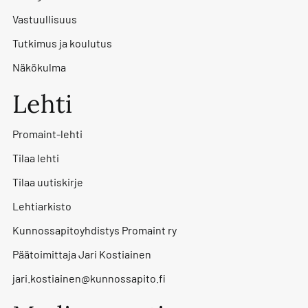
Vastuullisuus
Tutkimus ja koulutus
Näkökulma
Lehti
Promaint-lehti
Tilaa lehti
Tilaa uutiskirje
Lehtiarkisto
Kunnossapitoyhdistys Promaint ry
Päätoimittaja Jari Kostiainen
jari.kostiainen@kunnossapito.fi