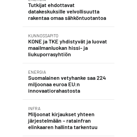
Tutkijat ehdottavat
datakeskuksille velvollisuutta
rakentaa omaa sähköntuotantoa
KUNNOSSAPITO
KONE ja TKE yhdistyvät ja luovat
maailmanluokan hissi- ja
liukuporrasyhtiön
ENERGIA
Suomalainen vetyhanke saa 224
miljoonaa euroa EU:n
innovaatiorahastosta
INFRA
Miljoonat kirjaukset yhteen
järjestelmään – ratainfran
elinkaaren hallinta tarkentuu