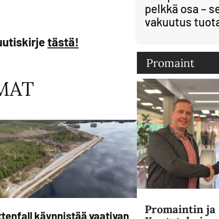
pelkkä osa – s
vakuutus tuot
utiskirje
tästä!
Promaint
MAT
Promaintin j
tenfall käynnistää vaativan