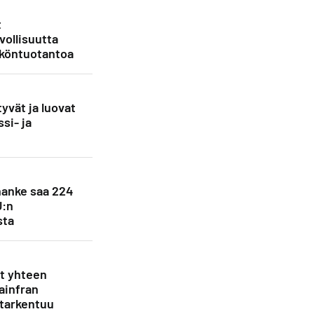
t
vollisuutta
köntuotantoa
yvät ja luovat
si- ja
anke saa 224
U:n
sta
et yhteen
ainfran
 tarkentuu