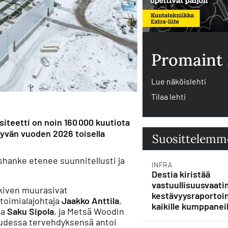
Promaint
Lue näköislehti
Tilaa lehti
iteetti on noin 160 000 kuutiota
tyvän vuoden 2026 toisella
Suosittelemm
hanke etenee suunnitellusti ja
INFRA
Destia kiristää
vastuullisuusvaati
kiven muurasivat
kestävyysraportoin
toimialajohtaja
Jaakko Anttila
,
kaikille kumppaneil
ja
Saku Sipola
, ja Metsä Woodin
suudessa tervehdyksensä antoi