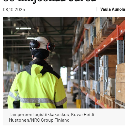
|
08.10.2025
Vaula Aunola
Tampereen logistiikkakeskus. Kuva: Heidi
Mustonen/NRC Group Finland