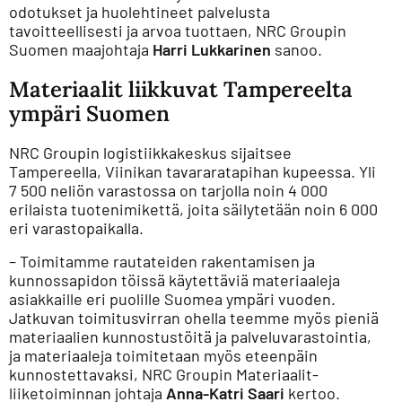
odotukset ja huolehtineet palvelusta
tavoitteellisesti ja arvoa tuottaen, NRC Groupin
Suomen maajohtaja
Harri Lukkarinen
sanoo.
Materiaalit liikkuvat Tampereelta
ympäri Suomen
NRC Groupin logistiikkakeskus sijaitsee
Tampereella, Viinikan tavararatapihan kupeessa. Yli
7 500 neliön varastossa on tarjolla noin 4 000
erilaista tuotenimikettä, joita säilytetään noin 6 000
eri varastopaikalla.
– Toimitamme rautateiden rakentamisen ja
kunnossapidon töissä käytettäviä materiaaleja
asiakkaille eri puolille Suomea ympäri vuoden.
Jatkuvan toimitusvirran ohella teemme myös pieniä
materiaalien kunnostustöitä ja palveluvarastointia,
ja materiaaleja toimitetaan myös eteenpäin
kunnostettavaksi, NRC Groupin Materiaalit-
liiketoiminnan johtaja
Anna-Katri Saari
kertoo.