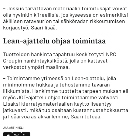
– Joskus tarvittavan materiaalin toimitusajat voivat
olla hyvinkin kiireellisiä, jos kyseessä on esimerkiksi
äkillisen ratavaurion tai sähköradan rikkoutumisen
korjaustyö, Saari lisää.
Lean-ajattelu ohjaa toimintaa
Tuotteiden hankinta tapahtuu keskitetysti NRC
Groupin hankintayksiköstä, jolla on kattavat
verkostot ympäri maailmaa.
– Toimintamme ytimessä on Lean-ajattelu, jolla
minimoimme hukkaa ja tehostamme tavaran
liikkumista. Hankimme tuotteita tarpeen mukaan eli
myös JOT-ajattelu ohjaa toimintaamme vahvasti.
Lisäksi kierrätysmateriaalien käyttö lisääntyy
jatkuvasti, mikä tuo osaltaan kustannustehokkuutta
ja lisäarvoa asiakkaillemme, Saari toteaa.
JAA ARTIKKELI