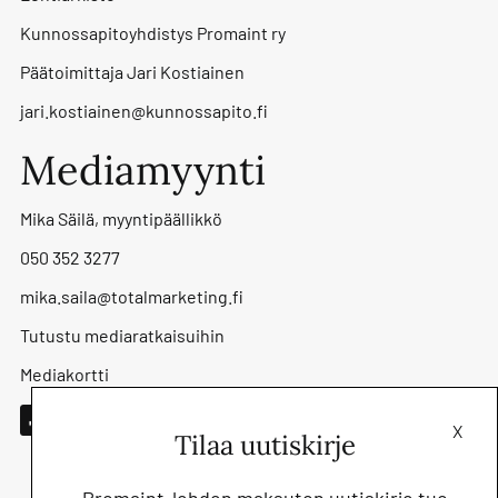
Kunnossapitoyhdistys Promaint ry
Päätoimittaja Jari Kostiainen
jari.kostiainen@kunnossapito.fi
Mediamyynti
Mika Säilä, myyntipäällikkö
050 352 3277
mika.saila@totalmarketing.fi
Tutustu mediaratkaisuihin
Mediakortti
X
Tilaa uutiskirje