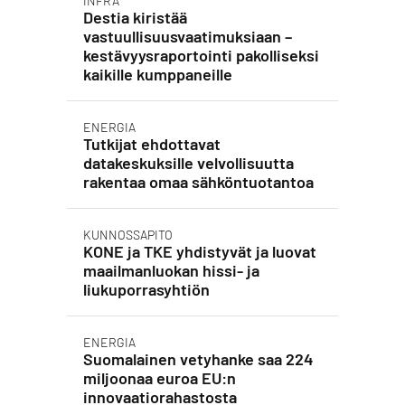
INFRA
Destia kiristää
vastuullisuusvaatimuksiaan –
kestävyysraportointi pakolliseksi
kaikille kumppaneille
ENERGIA
Tutkijat ehdottavat
datakeskuksille velvollisuutta
rakentaa omaa sähköntuotantoa
KUNNOSSAPITO
KONE ja TKE yhdistyvät ja luovat
maailmanluokan hissi- ja
liukuporrasyhtiön
ENERGIA
Suomalainen vetyhanke saa 224
miljoonaa euroa EU:n
innovaatiorahastosta