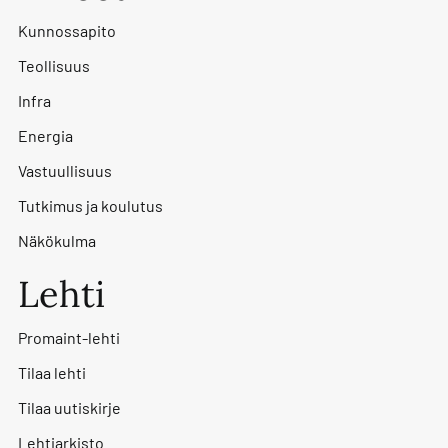
Kunnossapito
Teollisuus
Infra
Energia
Vastuullisuus
Tutkimus ja koulutus
Näkökulma
Lehti
Promaint-lehti
Tilaa lehti
Tilaa uutiskirje
Lehtiarkisto