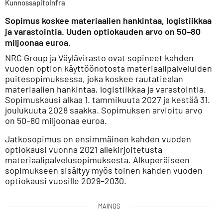
Kunnossapito
Infra
Sopimus koskee materiaalien hankintaa, logistiikkaa
ja varastointia. Uuden optiokauden arvo on 50–80
miljoonaa euroa.
NRC Group ja Väylävirasto ovat sopineet kahden
vuoden option käyttöönotosta materiaalipalveluiden
puitesopimuksessa, joka koskee rautatiealan
materiaalien hankintaa, logistiikkaa ja varastointia.
Sopimuskausi alkaa 1. tammikuuta 2027 ja kestää 31.
joulukuuta 2028 saakka. Sopimuksen arvioitu arvo
on 50–80 miljoonaa euroa.
Jatkosopimus on ensimmäinen kahden vuoden
optiokausi vuonna 2021 allekirjoitetusta
materiaalipalvelusopimuksesta. Alkuperäiseen
sopimukseen sisältyy myös toinen kahden vuoden
optiokausi vuosille 2029–2030.
MAINOS