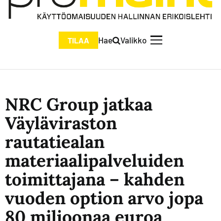
Hae
Valikko
TILAA
NRC Group jatkaa
Väyläviraston
rautatiealan
materiaalipalveluiden
toimittajana – kahden
vuoden option arvo jopa
80 miljoonaa euroa