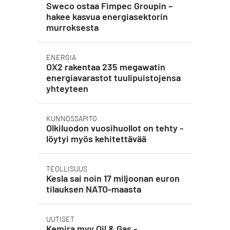
Sweco ostaa Fimpec Groupin –
hakee kasvua energiasektorin
murroksesta
ENERGIA
OX2 rakentaa 235 megawatin
energiavarastot tuulipuistojensa
yhteyteen
KUNNOSSAPITO
Olkiluodon vuosihuollot on tehty -
löytyi myös kehitettävää
TEOLLISUUS
Kesla sai noin 17 miljoonan euron
tilauksen NATO-maasta
UUTISET
Kemira myy Oil & Gas -