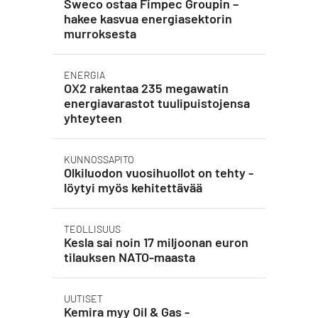
Sweco ostaa Fimpec Groupin –
hakee kasvua energiasektorin
murroksesta
ENERGIA
OX2 rakentaa 235 megawatin
energiavarastot tuulipuistojensa
yhteyteen
KUNNOSSAPITO
Olkiluodon vuosihuollot on tehty -
löytyi myös kehitettävää
TEOLLISUUS
Kesla sai noin 17 miljoonan euron
tilauksen NATO-maasta
UUTISET
Kemira myy Oil & Gas -