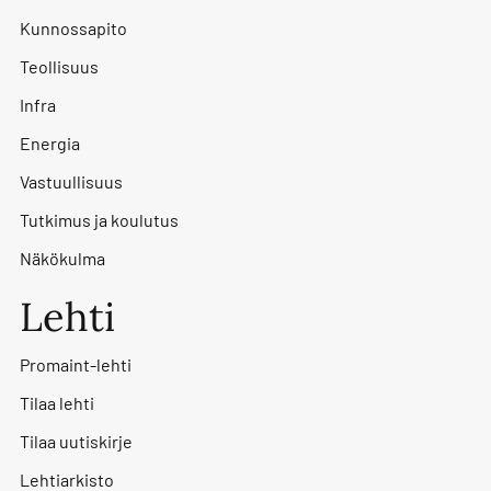
Kunnossapito
Teollisuus
Infra
Energia
Vastuullisuus
Tutkimus ja koulutus
Näkökulma
Lehti
Promaint-lehti
Tilaa lehti
Tilaa uutiskirje
Lehtiarkisto