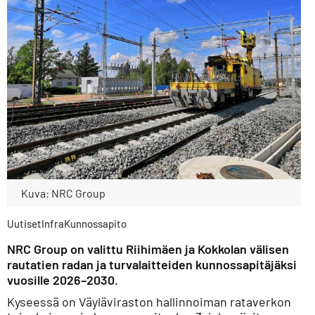
Kuva: NRC Group
Uutiset
Infra
Kunnossapito
NRC Group on valittu Riihimäen ja Kokkolan välisen
rautatien radan ja turvalaitteiden kunnossapitäjäksi
vuosille 2026–2030.
Kyseessä on Väyläviraston hallinnoiman rataverkon