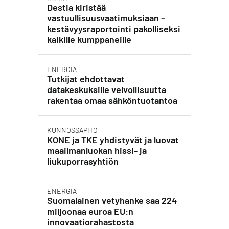
Destia kiristää
vastuullisuusvaatimuksiaan –
kestävyysraportointi pakolliseksi
kaikille kumppaneille
ENERGIA
Tutkijat ehdottavat
datakeskuksille velvollisuutta
rakentaa omaa sähköntuotantoa
KUNNOSSAPITO
KONE ja TKE yhdistyvät ja luovat
maailmanluokan hissi- ja
liukuporrasyhtiön
ENERGIA
Suomalainen vetyhanke saa 224
miljoonaa euroa EU:n
innovaatiorahastosta