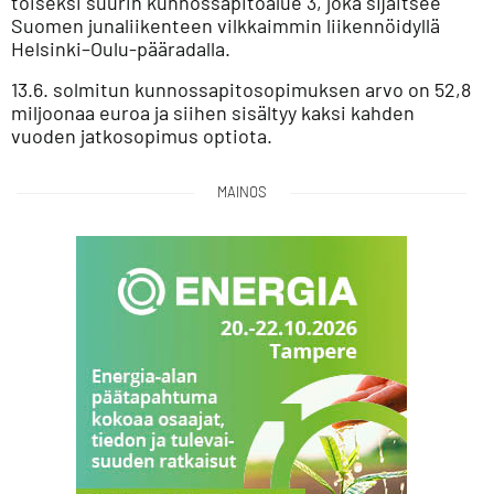
toiseksi suurin kunnossapitoalue 3, joka sijaitsee
Suomen junaliikenteen vilkkaimmin liikennöidyllä
Helsinki–Oulu-pääradalla.
13.6. solmitun kunnossapitosopimuksen arvo on 52,8
miljoonaa euroa ja siihen sisältyy kaksi kahden
vuoden jatkosopimus optiota.
MAINOS