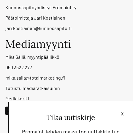
Kunnossapitoyhdistys Promaint ry
Päätoimittaja Jari Kostiainen
jari.kostiainen@kunnossapito.fi
Mediamyynti
Mika Säilä, myyntipäällikkö
050 352 3277
mika.saila@totalmarketing.fi
Tutustu mediaratkaisuihin
Mediakortti
X
Tilaa uutiskirje
Promaint-lehden maksuton uutiskirje tuo