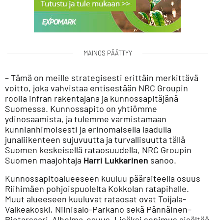
MAINOS PÄÄTTYY
– Tämä on meille strategisesti erittäin merkittävä
voitto, joka vahvistaa entisestään NRC Groupin
roolia infran rakentajana ja kunnossapitäjänä
Suomessa. Kunnossapito on yhtiömme
ydinosaamista, ja tulemme varmistamaan
kunnianhimoisesti ja erinomaisella laadulla
junaliikenteen sujuvuutta ja turvallisuutta tällä
Suomen keskeisellä rataosuudella, NRC Groupin
Suomen maajohtaja
Harri Lukkarinen
sanoo.
Kunnossapitoalueeseen kuuluu pääraiteella osuus
Riihimäen pohjoispuolelta Kokkolan ratapihalle.
Muut alueeseen kuuluvat rataosat ovat Toijala-
Valkeakoski, Niinisalo-Parkano sekä Pännäinen–
Pietarsaari–Alholma-osuus. Lisäksi sopimus sisältää