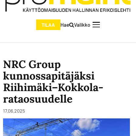
Hae
Valikko
TILAA
NRC Group
kunnossapitäjäksi
Riihimäki–Kokkola-
rataosuudelle
17.06.2025