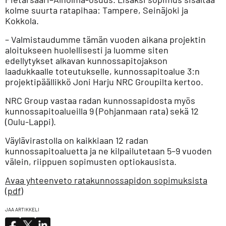
kolme suurta ratapihaa: Tampere, Seinäjoki ja
Kokkola.
– Valmistaudumme tämän vuoden aikana projektin
aloitukseen huolellisesti ja luomme siten
edellytykset alkavan kunnossapitojakson
laadukkaalle toteutukselle, kunnossapitoalue 3:n
projektipäällikkö Joni Harju NRC Groupilta kertoo.
NRC Group vastaa radan kunnossapidosta myös
kunnossapitoalueilla 9 (Pohjanmaan rata) sekä 12
(Oulu-Lappi).
Väylävirastolla on kaikkiaan 12 radan
kunnossapitoaluetta ja ne kilpailutetaan 5–9 vuoden
välein, riippuen sopimusten optiokausista.
Avaa yhteenveto ratakunnossapidon sopimuksista
(pdf)
JAA ARTIKKELI