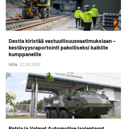
Destia kiristää vastuullisuusvaatimuksiaan –
kestävyysraportointi pakolliseksi kaikille
kumppaneille
Infra
22.06.2026
Patria ja Valmet Automotive laajentavat