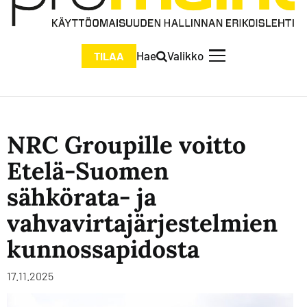
Hae
Valikko
TILAA
NRC Groupille voitto
Etelä-Suomen
sähkörata- ja
vahvavirtajärjestelmien
kunnossapidosta
17.11.2025