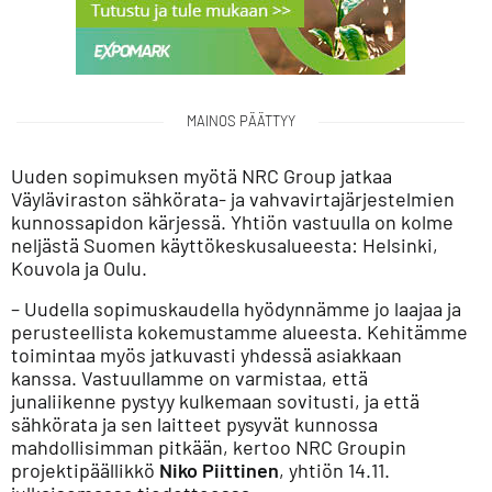
MAINOS PÄÄTTYY
Uuden sopimuksen myötä NRC Group jatkaa
Väyläviraston sähkörata- ja vahvavirtajärjestelmien
kunnossapidon kärjessä. Yhtiön vastuulla on kolme
neljästä Suomen käyttökeskusalueesta: Helsinki,
Kouvola ja Oulu.
– Uudella sopimuskaudella hyödynnämme jo laajaa ja
perusteellista kokemustamme alueesta. Kehitämme
toimintaa myös jatkuvasti yhdessä asiakkaan
kanssa. Vastuullamme on varmistaa, että
junaliikenne pystyy kulkemaan sovitusti, ja että
sähkörata ja sen laitteet pysyvät kunnossa
mahdollisimman pitkään, kertoo NRC Groupin
projektipäällikkö
Niko Piittinen
, yhtiön 14.11.