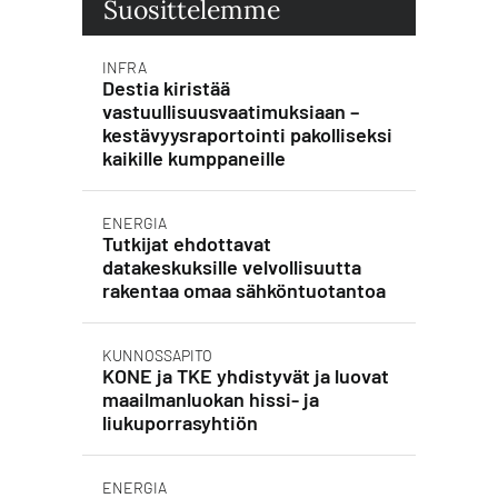
Suosittelemme
INFRA
Destia kiristää
vastuullisuusvaatimuksiaan –
kestävyysraportointi pakolliseksi
kaikille kumppaneille
ENERGIA
Tutkijat ehdottavat
datakeskuksille velvollisuutta
rakentaa omaa sähköntuotantoa
KUNNOSSAPITO
KONE ja TKE yhdistyvät ja luovat
maailmanluokan hissi- ja
liukuporrasyhtiön
ENERGIA