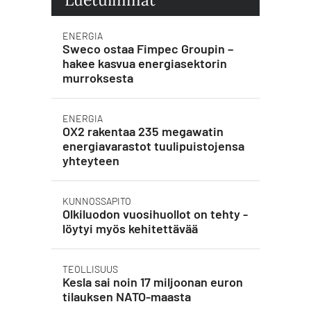
ENERGIA
Sweco ostaa Fimpec Groupin –
hakee kasvua energiasektorin
murroksesta
ENERGIA
OX2 rakentaa 235 megawatin
energiavarastot tuulipuistojensa
yhteyteen
KUNNOSSAPITO
Olkiluodon vuosihuollot on tehty -
löytyi myös kehitettävää
TEOLLISUUS
Kesla sai noin 17 miljoonan euron
tilauksen NATO-maasta