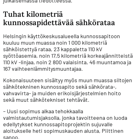
julkaisemassa tiedotteessa.
Tuhat kilometriä
kunnossapidettävää sähkörataa
Helsingin käyttökeskusalueella kunnossapitoon
kuuluu muun muassa noin 1 000 kilometriä
sähköistettyä rataa, 23 kappaletta 110 kV
syöttöasemia, noin 17,5 kilometriä korkeajännitteistä
110 kV -linjaa, noin 2 800 valaisinta, 46 muuntamoa ja
167 vaihteenlämmitysmuuntajaa.
Kokonaisuuteen sisältyy myös muun muassa siltojen
sähkötekninen kunnossapito sekä sähkörata-,
vahvavirta- ja muiden erikoisjärjestelmien hoito
sekä muut sähkötekniset tehtävät.
– Uusi sopimus alkaa tehokkaalla
valmistautumisjaksolla, jonka tavoitteena on luoda
edellytykset kunnossapitoprojektin sujuvalle
aloitukselle heti sopimuskauden alusta, Piittinen
sanoo.