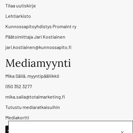
Tilaa uutiskirje
Lehtiarkisto
Kunnossapitoyhdistys Promaint ry
Päätoimittaja Jari Kostiainen
jari.kostiainen@kunnossapito.fi
Mediamyynti
Mika Säilä, myyntipäällikkö
050 352 3277
mika.saila@totalmarketing.fi
Tutustu mediaratkaisuihin
Mediakortti
X