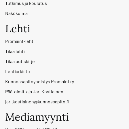
Tutkimus ja koulutus
Näkökulma
Lehti
Promaint-lehti
Tilaa lehti
Tilaa uutiskirje
Lehtiarkisto
Kunnossapitoyhdistys Promaint ry
Päätoimittaja Jari Kostiainen
jari.kostiainen@kunnossapito.fi
Mediamyynti