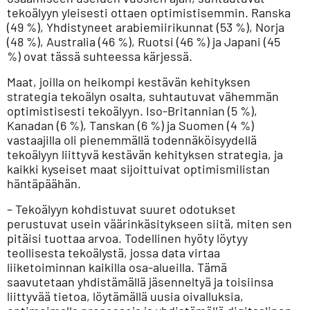
tekoälyyn yleisesti ottaen optimistisemmin. Ranska
(49 %), Yhdistyneet arabiemiirikunnat (53 %), Norja
(48 %), Australia (46 %), Ruotsi (46 %) ja Japani (45
%) ovat tässä suhteessa kärjessä.
Maat, joilla on heikompi kestävän kehityksen
strategia tekoälyn osalta, suhtautuvat vähemmän
optimistisesti tekoälyyn. Iso-Britannian (5 %),
Kanadan (6 %), Tanskan (6 %) ja Suomen (4 %)
vastaajilla oli pienemmällä todennäköisyydellä
tekoälyyn liittyvä kestävän kehityksen strategia, ja
kaikki kyseiset maat sijoittuivat optimismilistan
häntäpäähän.
– Tekoälyyn kohdistuvat suuret odotukset
perustuvat usein väärinkäsitykseen siitä, miten sen
pitäisi tuottaa arvoa. Todellinen hyöty löytyy
teollisesta tekoälystä, jossa data virtaa
liiketoiminnan kaikilla osa-alueilla. Tämä
saavutetaan yhdistämällä jäsenneltyä ja toisiinsa
liittyvää tietoa, löytämällä uusia oivalluksia,