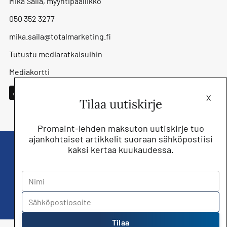
Mika Säilä, myyntipäällikkö
050 352 3277
mika.saila@totalmarketing.fi
Tutustu mediaratkaisuihin
Mediakortti
X
Tilaa uutiskirje
Promaint-lehden maksuton uutiskirje tuo
ajankohtaiset artikkelit suoraan sähköpostiisi
kaksi kertaa kuukaudessa.
Liity nyt saat Promaint lehden muiden
jäsenetujen lisäksi!
Tilaa