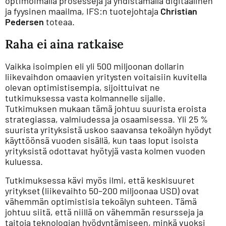
optimoimalla prosesseja ja yhdistämällä digitaalinen
ja fyysinen maailma, IFS:n tuotejohtaja
Christian
Pedersen
toteaa.
Raha ei aina ratkaise
Vaikka isoimpien eli yli 500 miljoonan dollarin
liikevaihdon omaavien yritysten voitaisiin kuvitella
olevan optimistisempia, sijoittuivat ne
tutkimuksessa vasta kolmannelle sijalle.
Tutkimuksen mukaan tämä johtuu suurista eroista
strategiassa, valmiudessa ja osaamisessa. Yli 25 %
suurista yrityksistä uskoo saavansa tekoälyn hyödyt
käyttöönsä vuoden sisällä, kun taas loput isoista
yrityksistä odottavat hyötyjä vasta kolmen vuoden
kuluessa.
Tutkimuksessa kävi myös ilmi, että keskisuuret
yritykset (liikevaihto 50–200 miljoonaa USD) ovat
vähemmän optimistisia tekoälyn suhteen. Tämä
johtuu siitä, että niillä on vähemmän resursseja ja
taitoja teknologian hyödyntämiseen, minkä vuoksi