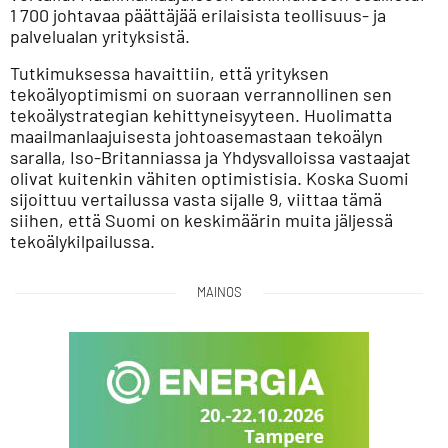
1 700 johtavaa päättäjää erilaisista teollisuus- ja
palvelualan yrityksistä.
Tutkimuksessa havaittiin, että yrityksen
tekoälyoptimismi on suoraan verrannollinen sen
tekoälystrategian kehittyneisyyteen. Huolimatta
maailmanlaajuisesta johtoasemastaan tekoälyn
saralla, Iso-Britanniassa ja Yhdysvalloissa vastaajat
olivat kuitenkin vähiten optimistisia. Koska Suomi
sijoittuu vertailussa vasta sijalle 9, viittaa tämä
siihen, että Suomi on keskimäärin muita jäljessä
tekoälykilpailussa.
MAINOS