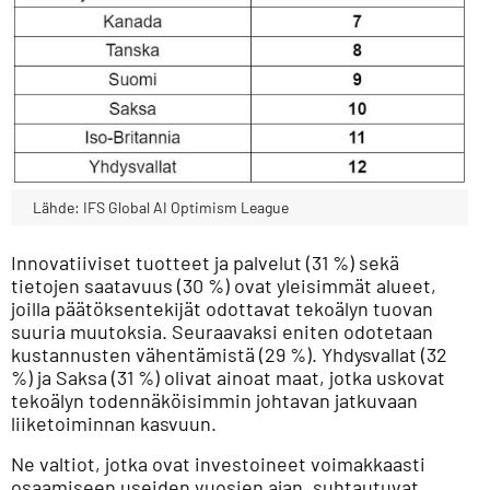
Lähde: IFS Global AI Optimism League
Innovatiiviset tuotteet ja palvelut (31 %) sekä
tietojen saatavuus (30 %) ovat yleisimmät alueet,
joilla päätöksentekijät odottavat tekoälyn tuovan
suuria muutoksia. Seuraavaksi eniten odotetaan
kustannusten vähentämistä (29 %). Yhdysvallat (32
%) ja Saksa (31 %) olivat ainoat maat, jotka uskovat
tekoälyn todennäköisimmin johtavan jatkuvaan
liiketoiminnan kasvuun.
Ne valtiot, jotka ovat investoineet voimakkaasti
osaamiseen useiden vuosien ajan, suhtautuvat