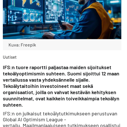
Kuva: Freepik
Uutiset
IFS:n tuore raportti paljastaa maiden sijoitukset
tekoälyoptimismin suhteen. Suomi sijoittui 12 maan
vertailussa vasta yhdeksännelle sijalle.
Tekoälytaitoihin investoineet maat sekä
organisaatiot, joilla on vahvat kestävän kehityksen
suunnitelmat, ovat kaikkein toiveikkaimpia tekoälyn
suhteen.
IFS:n on julkaisut tekoälytutkimukseen perustuvan
Global AI Optimism League -
vertailu. Maailmanlaajuiseen tutkimukseen osallistui