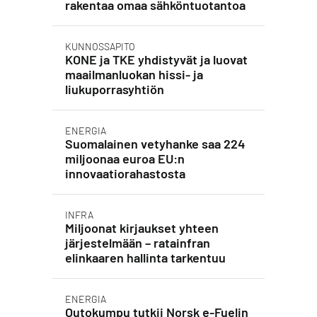
rakentaa omaa sähköntuotantoa
KUNNOSSAPITO
KONE ja TKE yhdistyvät ja luovat
maailmanluokan hissi- ja
liukuporrasyhtiön
ENERGIA
Suomalainen vetyhanke saa 224
miljoonaa euroa EU:n
innovaatiorahastosta
INFRA
Miljoonat kirjaukset yhteen
järjestelmään – ratainfran
elinkaaren hallinta tarkentuu
ENERGIA
Outokumpu tutkii Norsk e-Fuelin