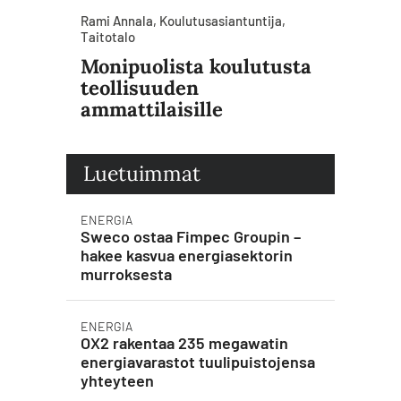
Rami Annala, Koulutusasiantuntija,
Taitotalo
Monipuolista koulutusta
teollisuuden
ammattilaisille
Luetuimmat
ENERGIA
Sweco ostaa Fimpec Groupin –
hakee kasvua energiasektorin
murroksesta
ENERGIA
OX2 rakentaa 235 megawatin
energiavarastot tuulipuistojensa
yhteyteen