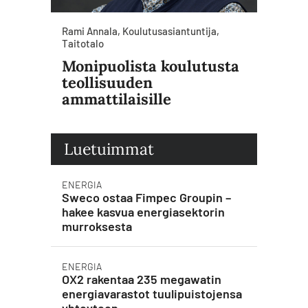
Rami Annala, Koulutusasiantuntija,
Taitotalo
Monipuolista koulutusta
teollisuuden
ammattilaisille
Luetuimmat
ENERGIA
Sweco ostaa Fimpec Groupin –
hakee kasvua energiasektorin
murroksesta
ENERGIA
OX2 rakentaa 235 megawatin
energiavarastot tuulipuistojensa
yhteyteen