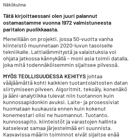
Näkökulma
Tätä kirjoittaessani olen juuri palannut
ostamastamme vuonna 1972 valmistuneesta
paritalon puolikkaasta.
Meneillään on projekti, jossa 50-vuotta vanha
kiinteistö muunnetaan 2020-luvun tasoiselle
tekniikalle. Lattialämmitystä ja valaistuksia voi
ohjata jatkossa kännykällä – moni asia toimii datalla,
joka mitä todennäköisemmin sijaitsee pilvessä.
MYÖS TEOLLISUUDESSA KEHITYS
johtaa
vääjäämättä kohti kaikkien tuotantolaitosten datan
siirtymiseen pilveen. Algoritmit, tekoäly, konenäkö
ja ääni-analytiikka tulevat niin tuotannon kuin
kunnossapidonkin avuksi. Laite- ja prosessiviat
huomataan kuukausia ennen kuin kokenut
konemestari olisi ne huomannut. Tuotanto,
kunnossapito, kiinteistöt ja varastojen hallinta
katselevat samaa järjestelmää eri suunnista.
Kasvavissa määrin toiminnot eivät sijaitse enää