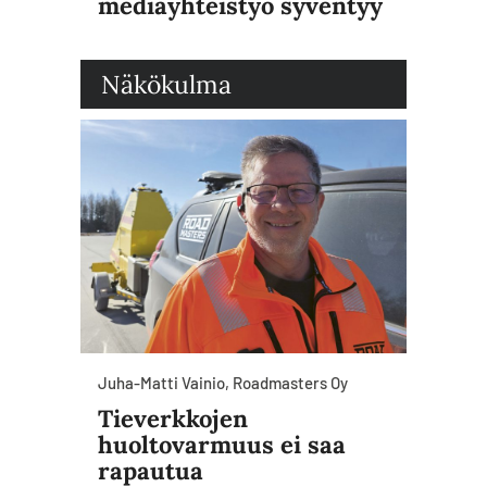
mediayhteistyö syventyy
Näkökulma
Juha-Matti Vainio, Roadmasters Oy
Tieverkkojen
huoltovarmuus ei saa
rapautua