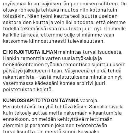
myös maailman laajuisen lämpenemisen suhteen. On
oltava rohkea ja tehtävä muutos niin kotona kuin
töissäkin. Näen työni kautta teollisuutta useiden
sektoreiden kautta ja voin ilolla todeta, että olemme
todella tekemässä isoa muutosta juuri nyt. On meille
kaikille tärkeää, ettemme sulje silmiämme vaan
katsomme kiinnostuneesti tulevaisuuteen.
EI KIRJOITUSTA ILMAN
mainintaa turvallisuudesta.
Hankin remonttia varten uusia työkaluja ja
henkilökohtainen työaika remontissa sijoittuu usein
päivätyö jälkeiseen iltaan. Väsyneenä ei pidä tehdä
rakentamista – tästä muistutuksena minulla on nyt
vasemmassa kädessäni komea arpirivi juuri
poistetuista tikeistä.
KUNNOSSAPITOTYÖ ON TÄYNNÄ
vaaroja.
Perustehtävät on yhä tehtävä käsin. Samalla tavalla
kuin tekoäly auttaa meitä näkemään vikaantumisia
ennakkoon, on meidän kehityttävä miettimään
aiemmin ja paremmin jokaisen työntehtävän
turvallisuutta. On meistä kiinni, kasvaako