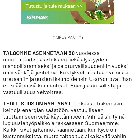
MAINOS PÄÄTTYY
TALOOMME ASENNETAAN 50
vuodessa
muuttuneiden asetuksien sekä älykkyyden
mahdollistamiseksi ja paloturvallisuudenkin vuoksi
uusi sähköjärjestelmä. Eristykset uusitaan villoista
uretaaniin ja uusien ikkunoidenkin U-arvot ovat ihan
eri sfääreissä kuin entiset. Energia on kallista ja
vastuullisuus velvoittaa.
TEOLLISUUS ON RYHTYNYT
rohkeasti hakemaan
keinoja energian säästöön, vastuulliseen
tuottamiseen sekä käyttämiseen. Vihreä siirtymä
luo uusia työpaikkoja rakkaaseen Suomeemme.
Kaikki kivet ja kannot käännetään, kun kyse on
kustannuksista, mutta taitaa tuo aika käydä vähiin