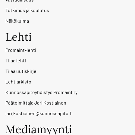
Tutkimus ja koulutus
Näkökulma
Lehti
Promaint-lehti
Tilaa lehti
Tilaa uutiskirje
Lehtiarkisto
Kunnossapitoyhdistys Promaint ry
Päätoimittaja Jari Kostiainen
jari.kostiainen@kunnossapito.fi
Mediamyynti