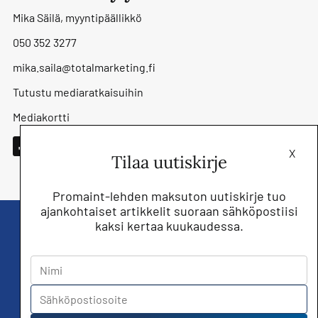
Mika Säilä, myyntipäällikkö
050 352 3277
mika.saila@totalmarketing.fi
Tutustu mediaratkaisuihin
Mediakortti
X
Tilaa uutiskirje
Promaint-lehden maksuton uutiskirje tuo
ajankohtaiset artikkelit suoraan sähköpostiisi
kaksi kertaa kuukaudessa.
Liity nyt saat Promaint lehden muiden
jäsenetujen lisäksi!