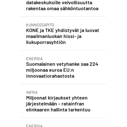
datakeskuksille velvollisuutta
rakentaa omaa sähköntuotantoa
KUNNOSSAPITO
KONE ja TKE yhdistyvät ja luovat
maailmanluokan hissi- ja
liukuporrasyhtiön
ENERGIA
Suomalainen vetyhanke saa 224
miljoonaa euroa EU:n
innovaatiorahastosta
INFRA
Miljoonat kirjaukset yhteen
järjestelmään – ratainfran
elinkaaren hallinta tarkentuu
ENERGIA