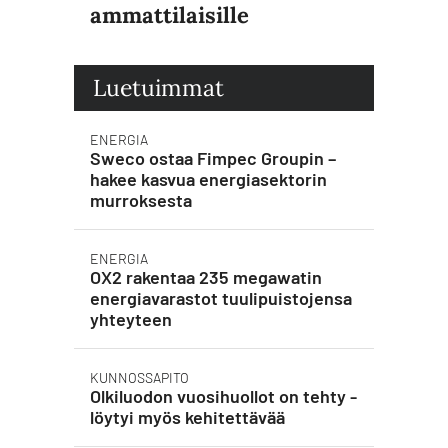
ammattilaisille
Luetuimmat
ENERGIA
Sweco ostaa Fimpec Groupin –
hakee kasvua energiasektorin
murroksesta
ENERGIA
OX2 rakentaa 235 megawatin
energiavarastot tuulipuistojensa
yhteyteen
KUNNOSSAPITO
Olkiluodon vuosihuollot on tehty -
löytyi myös kehitettävää