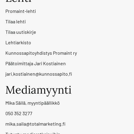
Promaint-lehti
Tilaa lehti
Tilaa uutiskirje
Lehtiarkisto
Kunnossapitoyhdistys Promaint ry
Päätoimittaja Jari Kostiainen
jari.kostiainen@kunnossapito.fi
Mediamyynti
Mika Säilä, myyntipäällikkö
050 352 3277
mika.saila@totalmarketing.fi