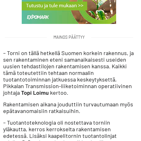
MAINOS PÄÄTTYY
– Torni on tällä hetkellä Suomen korkein rakennus, ja
sen rakentaminen eteni samanaikaisesti useiden
uusien tehdastilojen rakentamisen kanssa. Kaikki
tämä toteutettiin tehtaan normaalin
tuotantotoiminnan jatkuessa keskeytyksettä,
Pikkalan Transmission-liiketoiminnan operatiivinen
johtaja
Topi Loimu
kertoo.
Rakentamisen aikana jouduttiin turvautumaan myös
epätavanomaisiin ratkaisuihin.
– Tuotantoteknologia oli nostettava torniin
yläkautta, kerros kerrokselta rakentamisen
edetessä. Lisäksi kaapelitornin tuotantolinjat