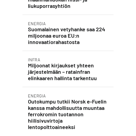
liukuporrasyhtiön
ENERGIA
Suomalainen vetyhanke saa 224
miljoonaa euroa EU:n
innovaatiorahastosta
INFRA
Miljoonat kirjaukset yhteen
järjestelmään – ratainfran
elinkaaren hallinta tarkentuu
ENERGIA
Outokumpu tutkii Norsk e-Fuelin
kanssa mahdollisuutta muuntaa
ferrokromin tuotannon
hiilisivuvirtoja
lentopolttoaineeksi