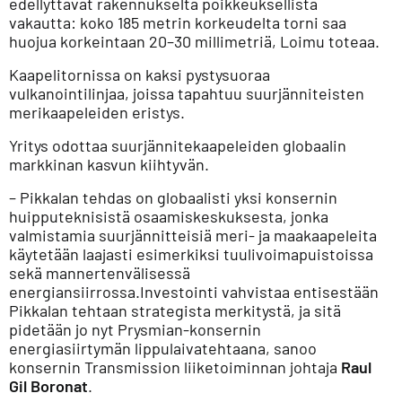
edellyttävät rakennukselta poikkeuksellista
vakautta: koko 185 metrin korkeudelta torni saa
huojua korkeintaan 20–30 millimetriä, Loimu toteaa.
Kaapelitornissa on kaksi pystysuoraa
vulkanointilinjaa, joissa tapahtuu suurjänniteisten
merikaapeleiden eristys.
Yritys odottaa suurjännitekaapeleiden globaalin
markkinan kasvun kiihtyvän.
– Pikkalan tehdas on globaalisti yksi konsernin
huipputeknisistä osaamiskeskuksesta, jonka
valmistamia suurjännitteisiä meri- ja maakaapeleita
käytetään laajasti esimerkiksi tuulivoimapuistoissa
sekä mannertenvälisessä
energiansiirrossa.Investointi vahvistaa entisestään
Pikkalan tehtaan strategista merkitystä, ja sitä
pidetään jo nyt Prysmian-konsernin
energiasiirtymän lippulaivatehtaana, sanoo
konsernin Transmission liiketoiminnan johtaja
Raul
Gil Boronat
.