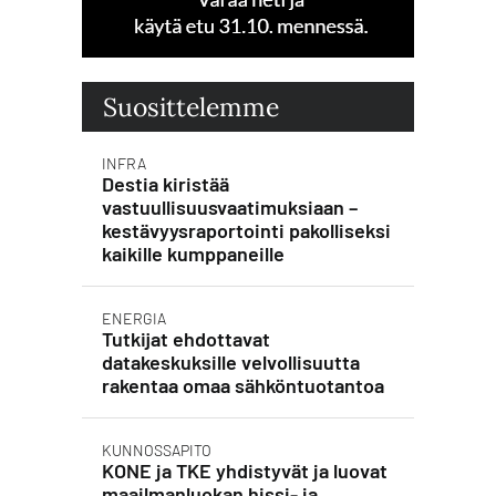
Suosittelemme
INFRA
Destia kiristää
vastuullisuusvaatimuksiaan –
kestävyysraportointi pakolliseksi
kaikille kumppaneille
ENERGIA
Tutkijat ehdottavat
datakeskuksille velvollisuutta
rakentaa omaa sähköntuotantoa
KUNNOSSAPITO
KONE ja TKE yhdistyvät ja luovat
maailmanluokan hissi- ja