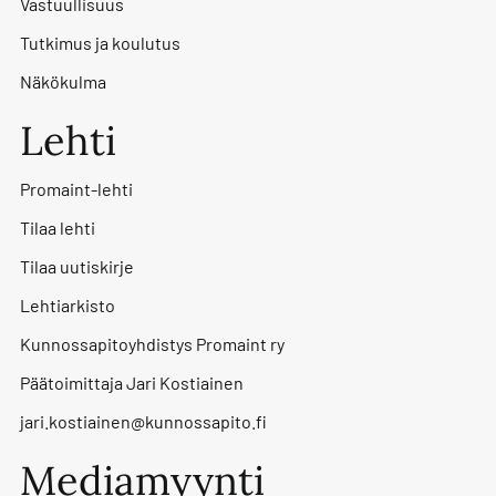
Vastuullisuus
Tutkimus ja koulutus
Näkökulma
Lehti
Promaint-lehti
Tilaa lehti
Tilaa uutiskirje
Lehtiarkisto
Kunnossapitoyhdistys Promaint ry
Päätoimittaja Jari Kostiainen
jari.kostiainen@kunnossapito.fi
Mediamyynti