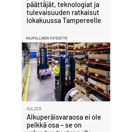
päättäjät, teknologiat ja
tulevaisuuden ratkaisut
lokakuussa Tampereelle
KAUPALLINEN YHTEISTYÖ
SULZER
Alkuperäisvaraosa ei ole
pelkkä osa – se on