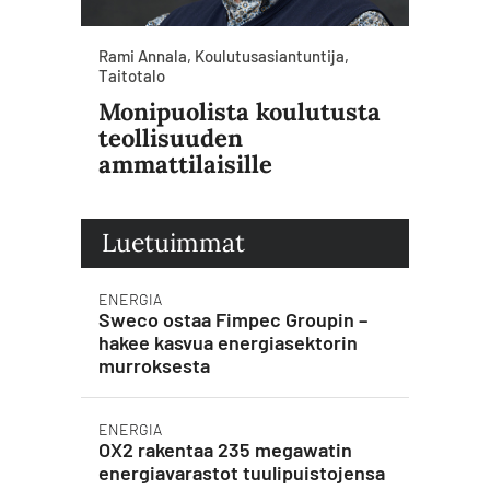
Rami Annala, Koulutusasiantuntija,
Taitotalo
Monipuolista koulutusta
teollisuuden
ammattilaisille
Luetuimmat
ENERGIA
Sweco ostaa Fimpec Groupin –
hakee kasvua energiasektorin
murroksesta
ENERGIA
OX2 rakentaa 235 megawatin
energiavarastot tuulipuistojensa