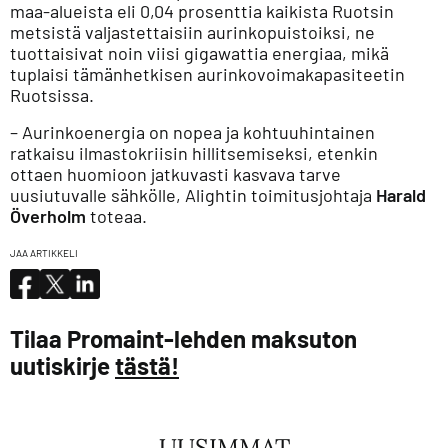
maa-alueista eli 0,04 prosenttia kaikista Ruotsin
metsistä valjastettaisiin aurinkopuistoiksi, ne
tuottaisivat noin viisi gigawattia energiaa, mikä
tuplaisi tämänhetkisen aurinkovoimakapasiteetin
Ruotsissa.
– Aurinkoenergia on nopea ja kohtuuhintainen
ratkaisu ilmastokriisin hillitsemiseksi, etenkin
ottaen huomioon jatkuvasti kasvava tarve
uusiutuvalle sähkölle, Alightin toimitusjohtaja
Harald
Överholm
toteaa.
JAA ARTIKKELI
Tilaa Promaint-lehden maksuton
uutiskirje
tästä!
UUSIMMAT