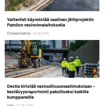
Vattenfall käynnistää vaativan jättiprojektin
Pamilon vesivoimalaitoksella
Elinkaarihallinta
25.06.2026
Destia kiristää vastuullisuusvaatimuksiaan –
kestävyysraportointi pakolliseksi kaikille
kumppaneille
Infra
22.06.2026