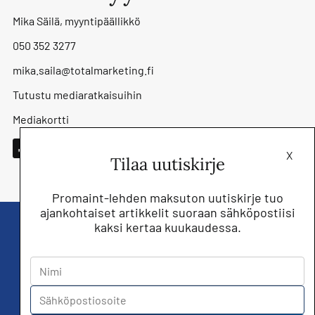
Mika Säilä, myyntipäällikkö
050 352 3277
mika.saila@totalmarketing.fi
Tutustu mediaratkaisuihin
Mediakortti
X
Tilaa uutiskirje
Promaint-lehden maksuton uutiskirje tuo
ajankohtaiset artikkelit suoraan sähköpostiisi
kaksi kertaa kuukaudessa.
Liity nyt saat Promaint lehden muiden
jäsenetujen lisäksi!