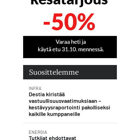
Suosittelemme
INFRA
Destia kiristää
vastuullisuusvaatimuksiaan –
kestävyysraportointi pakolliseksi
kaikille kumppaneille
ENERGIA
Tutkijat ehdottavat