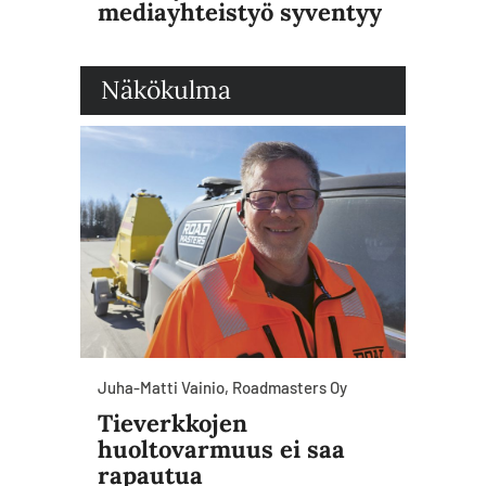
mediayhteistyö syventyy
Näkökulma
Juha-Matti Vainio, Roadmasters Oy
Tieverkkojen
huoltovarmuus ei saa
rapautua