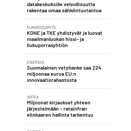
datakeskuksille velvollisuutta
rakentaa omaa sähköntuotantoa
KUNNOSSAPITO
KONE ja TKE yhdistyvät ja luovat
maailmanluokan hissi- ja
liukuporrasyhtiön
ENERGIA
Suomalainen vetyhanke saa 224
miljoonaa euroa EU:n
innovaatiorahastosta
INFRA
Miljoonat kirjaukset yhteen
järjestelmään – ratainfran
elinkaaren hallinta tarkentuu