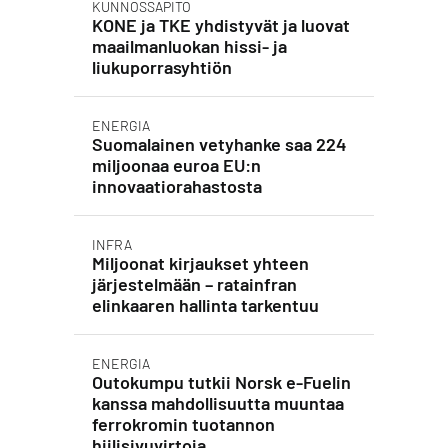
KUNNOSSAPITO
KONE ja TKE yhdistyvät ja luovat
maailmanluokan hissi- ja
liukuporrasyhtiön
ENERGIA
Suomalainen vetyhanke saa 224
miljoonaa euroa EU:n
innovaatiorahastosta
INFRA
Miljoonat kirjaukset yhteen
järjestelmään – ratainfran
elinkaaren hallinta tarkentuu
ENERGIA
Outokumpu tutkii Norsk e-Fuelin
kanssa mahdollisuutta muuntaa
ferrokromin tuotannon
hiilisivuvirtoja