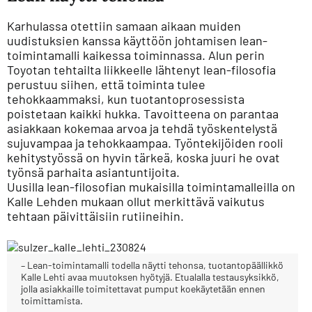
Karhulassa otettiin samaan aikaan muiden
uudistuksien kanssa käyttöön johtamisen lean-
toimintamalli kaikessa toiminnassa. Alun perin
Toyotan tehtailta liikkeelle lähtenyt lean-filosofia
perustuu siihen, että toiminta tulee
tehokkaammaksi, kun tuotantoprosessista
poistetaan kaikki hukka. Tavoitteena on parantaa
asiakkaan kokemaa arvoa ja tehdä työskentelystä
sujuvampaa ja tehokkaampaa. Työntekijöiden rooli
kehitystyössä on hyvin tärkeä, koska juuri he ovat
työnsä parhaita asiantuntijoita.
Uusilla lean-filosofian mukaisilla toimintamalleilla on
Kalle Lehden mukaan ollut merkittävä vaikutus
tehtaan päivittäisiin rutiineihin.
– Lean-toimintamalli todella näytti tehonsa, tuotantopäällikkö
Kalle Lehti avaa muutoksen hyötyjä. Etualalla testausyksikkö,
jolla asiakkaille toimitettavat pumput koekäytetään ennen
toimittamista.