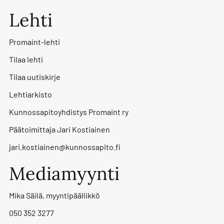
Lehti
Promaint-lehti
Tilaa lehti
Tilaa uutiskirje
Lehtiarkisto
Kunnossapitoyhdistys Promaint ry
Päätoimittaja Jari Kostiainen
jari.kostiainen@kunnossapito.fi
Mediamyynti
Mika Säilä, myyntipäällikkö
050 352 3277