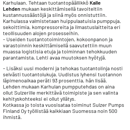
Karhulaan. Tehtaan tuotantopäällikkö
Kalle
Lehden
mukaan keskittämisellä tavoiteltiin
kustannussäästöjä ja siinä myös onnistuttiin.
Karhulassa valmistetaan huippulaatuisia pumppuja,
sekoittimia, kompressoreita ja ilmastuslaitteita eri
teollisuuden alojen prosesseihin.
– Useiden tuotantotoimintojen, kokoonpanon ja
varastoinnin keskittämisellä saavutettiin muun
muassa logistisia etuja ja toiminnan tehokkuuden
parantamista, Lehti avaa muutoksen hyötyjä.
– Lisäksi uusi moderni ja tehokas tuotantolinja nosti
selvästi tuotantolukuja. Uudistus lyhensi tuotannon
läpimenoaikaa peräti 93 prosenttia, hän lisää.
Lehden mukaan Karhulan pumpputehdas on aina
ollut Sulzerille merkittävä toimipiste ja sen valinta
kehityskohteeksi ei ollut yllätys.
Kotkassa jo toista vuosisataa toiminut Sulzer Pumps
Finland Oy työllistää kaikkiaan Suomessa noin 500
ihmistä.