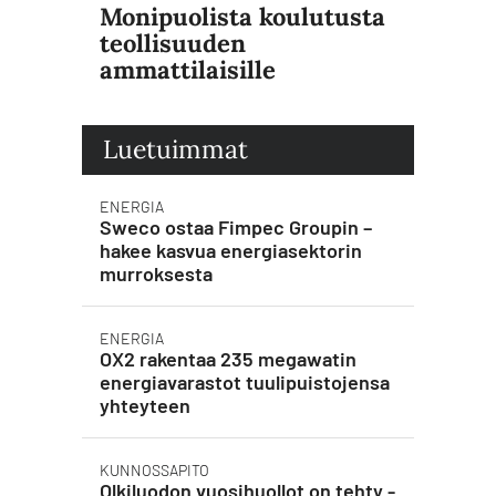
Monipuolista koulutusta
teollisuuden
ammattilaisille
Luetuimmat
ENERGIA
Sweco ostaa Fimpec Groupin –
hakee kasvua energiasektorin
murroksesta
ENERGIA
OX2 rakentaa 235 megawatin
energiavarastot tuulipuistojensa
yhteyteen
KUNNOSSAPITO
Olkiluodon vuosihuollot on tehty -