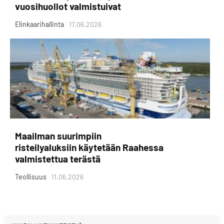
vuosihuollot valmistuivat
Elinkaarihallinta
17.06.2026
Maailman suurimpiin
risteilyaluksiin käytetään Raahessa
valmistettua terästä
Teollisuus
11.06.2026