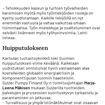
– Tehokkuuden kasvun ja turhien työvaiheiden
karsimisen myötä myös työntekijöiden rooleja on
kyetty uudistamaan. Kaikille tekijöillä on nyt
enemmän vastuuta ja valtaa vaikuttaa omaan
toimintaansa. Työn mielekkyys ja osallistuminen ovat
selvästi lisänneet myös työhyvinvointia, Lehti
toteaa.
Huipputulokseen
Karhulan tuotantoyksikkö teki Suomen
huipputuloksen viime keväänä. Kaikkiaan
uudistukset onnistuivat hyvin vastaamaan alaa
koetelleiden globaalin energiakriisin ja
komponenttipulan tuomiin haasteisiin.
Sulzer Pumps Finland Oy:n toimitusjohtajan
Marja-
Leena Mäkisen
mukaan Sulzerilla tuotteiden,
palvelujen ja prosessien suorituskyvyn tarkastelu ja
parantaminen on jatkuvaa.
– Turvallisuus ja ympäristönäkökulmat ovat osaavan