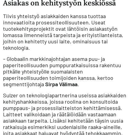
Asiakas on kehitystyön keskiössä
Tiivis yhteistyö asiakkaiden kanssa tuottaa
innovaatioita prosessiteollisuuteen. Useat
tuotekehitysprojektit ovat lähtöisin asiakastyön
lomassa ilmenneistä tarpeista ja erityistilanteista,
joihin on kehitetty uusi laite, ominaisuus tai
teknologia.
– Globaalin markkinajohtajan asema puu- ja
paperiteollisuuden pumppuratkaisuissa rakentuu
pitkälle yhteistyölle suomalaisten
paperiteollisuuden toimijoiden kanssa, kertoo
segmenttijohtaja
Sirpa Välimaa
.
Sulzer on teknologiapartnerina useissa asiakkaiden
kehityshankkeissa, joissa roolina on konsultoida
pumppaus- ja prosessilaitteiston kehittämisessä.
Laitteet valikoidaan ja räätälöidään vastaamaan
asiakkaan tarpeita. Lisäksi kehitetään täysin uusia
ratkaisuja esimerkiksi uudenlaisille raaka-aineille,
joita asiakkaat haluavat hyödyntää tehokkaammin.