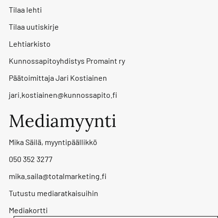
Tilaa lehti
Tilaa uutiskirje
Lehtiarkisto
Kunnossapitoyhdistys Promaint ry
Päätoimittaja Jari Kostiainen
jari.kostiainen@kunnossapito.fi
Mediamyynti
Mika Säilä, myyntipäällikkö
050 352 3277
mika.saila@totalmarketing.fi
Tutustu mediaratkaisuihin
Mediakortti