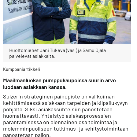
Huoltomiehet Jani Tukeva (vas.) ja Samu Ojala
palvelevat asiakkaita.
Kumppaniartikkeli
Maailmanluokan pumppukaupoissa suurin arvo
luodaan asiakkaan kanssa.
Sulzerin strateginen painopiste on valikoiman
kehittämisessä asiakkaan tarpeiden ja kilpailukyvyn
pohjalta. Siksi asiakassuhteisiin panostetaan
huomattavasti. Yhteistyö asiakasprosessien
parantamisessa on olennainen osa toimintaa ja
molemminpuoliseen tutkimus- ja kehitystoimintaan
panostetaan paljon.