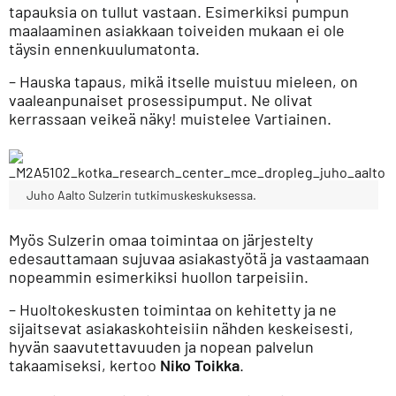
tapauksia on tullut vastaan. Esimerkiksi pumpun
maalaaminen asiakkaan toiveiden mukaan ei ole
täysin ennenkuulumatonta.
– Hauska tapaus, mikä itselle muistuu mieleen, on
vaaleanpunaiset prosessipumput. Ne olivat
kerrassaan veikeä näky! muistelee Vartiainen.
Juho Aalto Sulzerin tutkimuskeskuksessa.
Myös Sulzerin omaa toimintaa on järjestelty
edesauttamaan sujuvaa asiakastyötä ja vastaamaan
nopeammin esimerkiksi huollon tarpeisiin.
– Huoltokeskusten toimintaa on kehitetty ja ne
sijaitsevat asiakaskohteisiin nähden keskeisesti,
hyvän saavutettavuuden ja nopean palvelun
takaamiseksi, kertoo
Niko Toikka
.