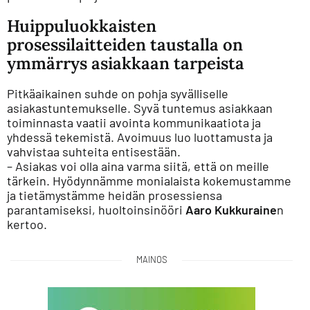
Huippuluokkaisten
prosessilaitteiden taustalla on
ymmärrys asiakkaan tarpeista
Pitkäaikainen suhde on pohja syvälliselle
asiakastuntemukselle. Syvä tuntemus asiakkaan
toiminnasta vaatii avointa kommunikaatiota ja
yhdessä tekemistä. Avoimuus luo luottamusta ja
vahvistaa suhteita entisestään.
– Asiakas voi olla aina varma siitä, että on meille
tärkein. Hyödynnämme monialaista kokemustamme
ja tietämystämme heidän prosessiensa
parantamiseksi, huoltoinsinööri
Aaro Kukkuraine
n
kertoo.
MAINOS