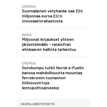
ENERGIA
Suomalainen vetyhanke saa 224
miljoonaa euroa EU:n
innovaatiorahastosta
INFRA
Miljoonat kirjaukset yhteen
järjestelmään – ratainfran
elinkaaren hallinta tarkentuu
ENERGIA
Outokumpu tutkii Norsk e-Fuelin
kanssa mahdollisuutta muuntaa
ferrokromin tuotannon
hiilisivuvirtoja
lentopolttoaineeksi
KAUPALLINEN YHTEISTYÖ