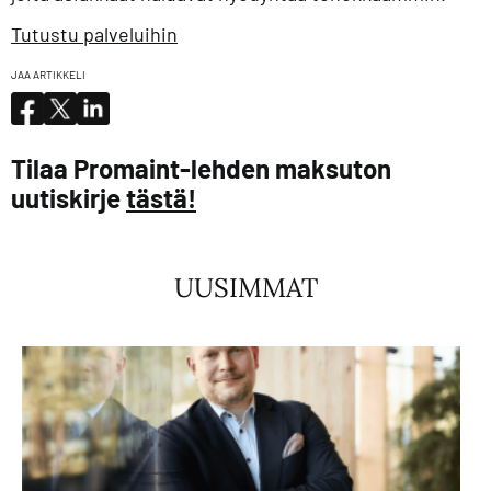
Tutustu palveluihin
JAA ARTIKKELI
Tilaa Promaint-lehden maksuton
uutiskirje
tästä!
UUSIMMAT