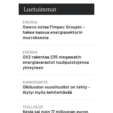
Luetuimmat
ENERGIA
Sweco ostaa Fimpec Groupin –
hakee kasvua energiasektorin
murroksesta
ENERGIA
OX2 rakentaa 235 megawatin
energiavarastot tuulipuistojensa
yhteyteen
KUNNOSSAPITO
Olkiluodon vuosihuollot on tehty -
löytyi myös kehitettävää
TEOLLISUUS
Kesla sai noin 17 miljoonan euron