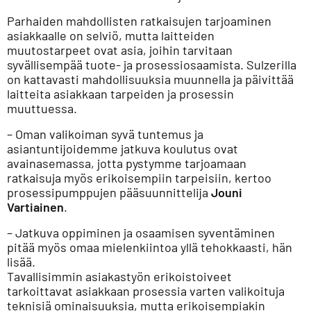
Parhaiden mahdollisten ratkaisujen tarjoaminen
asiakkaalle on selviö, mutta laitteiden
muutostarpeet ovat asia, joihin tarvitaan
syvällisempää tuote- ja prosessiosaamista. Sulzerilla
on kattavasti mahdollisuuksia muunnella ja päivittää
laitteita asiakkaan tarpeiden ja prosessin
muuttuessa.
– Oman valikoiman syvä tuntemus ja
asiantuntijoidemme jatkuva koulutus ovat
avainasemassa, jotta pystymme tarjoamaan
ratkaisuja myös erikoisempiin tarpeisiin, kertoo
prosessipumppujen pääsuunnittelija
Jouni
Vartiainen
.
– Jatkuva oppiminen ja osaamisen syventäminen
pitää myös omaa mielenkiintoa yllä tehokkaasti, hän
lisää.
Tavallisimmin asiakastyön erikoistoiveet
tarkoittavat asiakkaan prosessia varten valikoituja
teknisiä ominaisuuksia, mutta erikoisempiakin