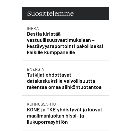
Suosittelemme
INFRA
Destia kiristää
vastuullisuusvaatimuksiaan –
kestävyysraportointi pakolliseksi
kaikille kumppaneille
ENERGIA
Tutkijat ehdottavat
datakeskuksille velvollisuutta
rakentaa omaa sähköntuotantoa
KUNNOSSAPITO
KONE ja TKE yhdistyvät ja luovat
maailmanluokan hissi- ja
liukuporrasyhtiön