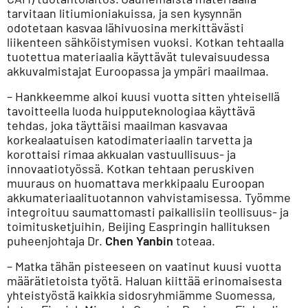
tarvitaan litiumioniakuissa, ja sen kysynnän
odotetaan kasvaa lähivuosina merkittävästi
liikenteen sähköistymisen vuoksi. Kotkan tehtaalla
tuotettua materiaalia käyttävät tulevaisuudessa
akkuvalmistajat Euroopassa ja ympäri maailmaa.
– Hankkeemme alkoi kuusi vuotta sitten yhteisellä
tavoitteella luoda huipputeknologiaa käyttävä
tehdas, joka täyttäisi maailman kasvavaa
korkealaatuisen katodimateriaalin tarvetta ja
korottaisi rimaa akkualan vastuullisuus- ja
innovaatiotyössä. Kotkan tehtaan peruskiven
muuraus on huomattava merkkipaalu Euroopan
akkumateriaalituotannon vahvistamisessa. Työmme
integroituu saumattomasti paikallisiin teollisuus- ja
toimitusketjuihin, Beijing Easpringin hallituksen
puheenjohtaja Dr.
Chen Yanbin
toteaa.
– Matka tähän pisteeseen on vaatinut kuusi vuotta
määrätietoista työtä. Haluan kiittää erinomaisesta
yhteistyöstä kaikkia sidosryhmiämme Suomessa,