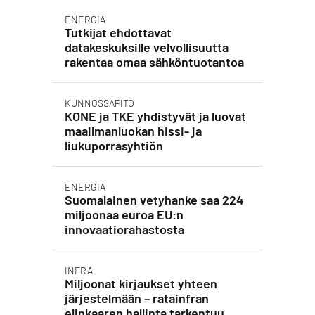
ENERGIA
Tutkijat ehdottavat
datakeskuksille velvollisuutta
rakentaa omaa sähköntuotantoa
KUNNOSSAPITO
KONE ja TKE yhdistyvät ja luovat
maailmanluokan hissi- ja
liukuporrasyhtiön
ENERGIA
Suomalainen vetyhanke saa 224
miljoonaa euroa EU:n
innovaatiorahastosta
INFRA
Miljoonat kirjaukset yhteen
järjestelmään – ratainfran
elinkaaren hallinta tarkentuu