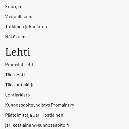
Energia
Vastuullisuus
Tutkimus ja koulutus
Näkökulma
Lehti
Promaint-lehti
Tilaa lehti
Tilaa uutiskirje
Lehtiarkisto
Kunnossapitoyhdistys Promaint ry
Päätoimittaja Jari Kostiainen
jari.kostiainen@kunnossapito.fi