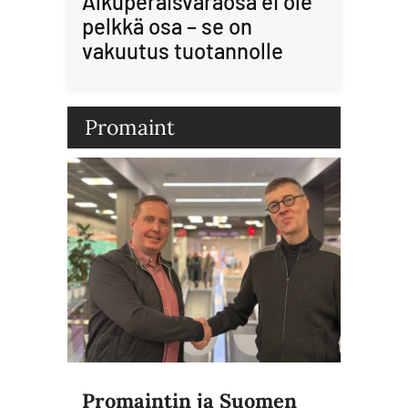
Alkuperäisvaraosa ei ole
pelkkä osa – se on
vakuutus tuotannolle
Promaint
Promaintin ja Suomen