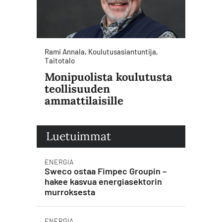
Rami Annala, Koulutusasiantuntija,
Taitotalo
Monipuolista koulutusta
teollisuuden
ammattilaisille
Luetuimmat
ENERGIA
Sweco ostaa Fimpec Groupin –
hakee kasvua energiasektorin
murroksesta
ENERGIA