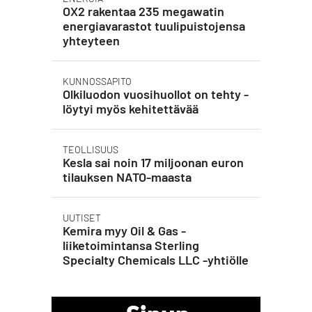
OX2 rakentaa 235 megawatin
energiavarastot tuulipuistojensa
yhteyteen
KUNNOSSAPITO
Olkiluodon vuosihuollot on tehty -
löytyi myös kehitettävää
TEOLLISUUS
Kesla sai noin 17 miljoonan euron
tilauksen NATO-maasta
UUTISET
Kemira myy Oil & Gas -
liiketoimintansa Sterling
Specialty Chemicals LLC -yhtiölle