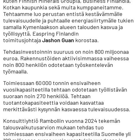
kuten Finnish Minerals Groupia, Business Finlandia,
Kotkan kaupunkia sekä muita kumppaneitamme.
Tehtaamme luo perustan entistä kestävämmälle
tulevaisuudelle ja puhtaalle energiasiirtymälle tukien
samalla Kymenlaakson alueen talouden kasvua ja
työllisyyttä, Easpring Finlandin
toimitusjohtaja
Jashon Guan
korostaa.
Tehdasinvestoinnin suuruus on noin 800 miljoonaa
euroa. Rakennustöiden aktiivisimmassa vaiheessa
noin 800 henkilön odotetaan työskentelevän
työmaalla.
Toimiessaan 60 000 tonnin ensivaiheen
vuosikapasiteetilla tehtaan odotetaan työllistävän
suoraan noin 270 henkilöä. Tehtaan
tuotantokapasiteettia voidaan kasvattaa
merkittävästi kysynnän kasvaessa tulevaisuudessa.
Konsulttiyhtiö Rambollin vuonna 2024 tekemän
talousvaikutusarvion mukaan tehdas tuo
toimiessaan ensivaiheen kapasiteetilla Suomelle yli