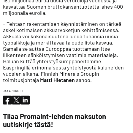
180 miljoonaa euroa uusia verotuloja vuodessa ja
kasvattaa Suomen bruttokansantuotetta lähes 400
miljoonalla eurolla.
– Tehtaan rakentamisen käynnistäminen on tärkeä
askel kotimaisen akkuarvoketjun kehittämisessä.
Akkuala voi kokonaisuutena luoda tuhansia uusia
työpaikkoja ja merkittävää taloudellista kasvua.
Samalla se auttaa Eurooppaa tuottamaan itse
liikenteen sähköistymisen vaatimia materiaaleja.
Haluan kiittää yhteistyökumppaneitamme
Easpringillä erinomaisesta yhteistyöstä kuluneiden
vuosien aikana, Finnish Minerals Groupin
toimitusjohtaja
Matti Hietanen
sanoo.
JAA ARTIKKELI
Tilaa Promaint-lehden maksuton
uutiskirje
tästä!