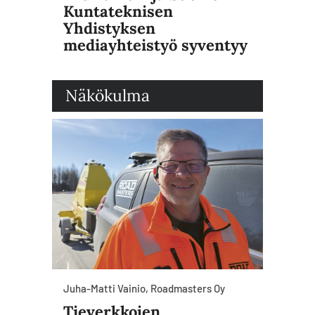
Kuntateknisen
Yhdistyksen
mediayhteistyö syventyy
Näkökulma
Juha-Matti Vainio, Roadmasters Oy
Tieverkkojen