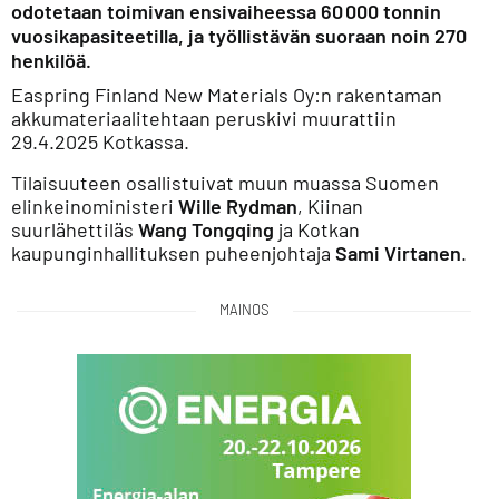
odotetaan toimivan ensivaiheessa 60 000 tonnin
vuosikapasiteetilla, ja työllistävän suoraan noin 270
henkilöä.
Easpring Finland New Materials Oy:n rakentaman
akkumateriaalitehtaan peruskivi muurattiin
29.4.2025 Kotkassa.
Tilaisuuteen osallistuivat muun muassa Suomen
elinkeinoministeri
Wille Rydman
, Kiinan
suurlähettiläs
Wang Tongqing
ja Kotkan
kaupunginhallituksen puheenjohtaja
Sami Virtanen
.
MAINOS