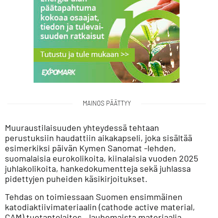
MAINOS PÄÄTTYY
Muuraustilaisuuden yhteydessä tehtaan
perustuksiin haudattiin aikakapseli, joka sisältää
esimerkiksi päivän Kymen Sanomat -lehden,
suomalaisia eurokolikoita, kiinalaisia vuoden 2025
juhlakolikoita, hankedokumentteja sekä juhlassa
pidettyjen puheiden käsikirjoitukset.
Tehdas on toimiessaan Suomen ensimmäinen
katodiaktiivimateriaalin (cathode active material,
CAM) tuotantolaitos. Jauhemaista materiaalia