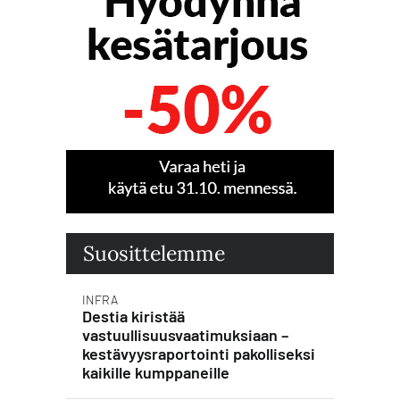
Suosittelemme
INFRA
Destia kiristää
vastuullisuusvaatimuksiaan –
kestävyysraportointi pakolliseksi
kaikille kumppaneille