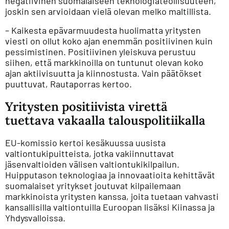
negatiivinen suomalaiseen teknologiateollisuuteen,
joskin sen arvioidaan vielä olevan melko maltillista.
– Kaikesta epävarmuudesta huolimatta yritysten
viesti on ollut koko ajan enemmän positiivinen kuin
pessimistinen. Positiivinen yleiskuva perustuu
siihen, että markkinoilla on tuntunut olevan koko
ajan aktiivisuutta ja kiinnostusta. Vain päätökset
puuttuvat, Rautaporras kertoo.
Yritysten positiivista virettä
tuettava vakaalla talouspolitiikalla
EU-komissio kertoi kesäkuussa uusista
valtiontukipuitteista, jotka vakiinnuttavat
jäsenvaltioiden välisen valtiontukikilpailun.
Huipputason teknologiaa ja innovaatioita kehittävät
suomalaiset yritykset joutuvat kilpailemaan
markkinoista yritysten kanssa, joita tuetaan vahvasti
kansallisilla valtiontuilla Euroopan lisäksi Kiinassa ja
Yhdysvalloissa.