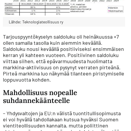
Lähde: Teknologiateollisuus ry
Tarjouspyyntökyselyn saldoluku oli heinäkuussa +7
ollen samalla tasolla kuin aiemmin keväällä.
Saldoluku nousi keväällä positiiviseksi ensimmäisen
kerran yli kahteen vuoteen. Positiivinen saldoluku
viittaa siihen, että epävarmuudesta huolimatta
markkina-aktiivisuus on pysynyt verraten pirteänä.
Pirteä markkina luo näkymää tilanteen piristymiselle
loppuvuotta kohden.
Mahdollisuus nopealle
suhdannekäänteelle
– Yhdysvaltojen ja EU:n välistä tuontitullisopimusta
ei voi hyvällä tahdollakaan kutsua hyväksi Suomen
vientiteollisuuden kannalta, mutta poliittinen