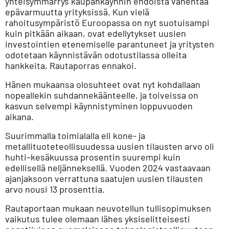
yhteisymmärrys kaupankäynnin ehdoista vähentää
epävarmuutta yrityksissä. Kun vielä
rahoitusympäristö Euroopassa on nyt suotuisampi
kuin pitkään aikaan, ovat edellytykset uusien
investointien etenemiselle parantuneet ja yritysten
odotetaan käynnistävän odotustilassa olleita
hankkeita, Rautaporras ennakoi.
Hänen mukaansa olosuhteet ovat nyt kohdallaan
nopeallekin suhdannekäänteelle, ja toiveissa on
kasvun selvempi käynnistyminen loppuvuoden
aikana.
Suurimmalla toimialalla eli kone- ja
metallituoteteollisuudessa uusien tilausten arvo oli
huhti–kesäkuussa prosentin suurempi kuin
edellisellä neljänneksellä. Vuoden 2024 vastaavaan
ajanjaksoon verrattuna saatujen uusien tilausten
arvo nousi 13 prosenttia.
Rautaportaan mukaan neuvotellun tullisopimuksen
vaikutus tulee olemaan lähes yksiselitteisesti