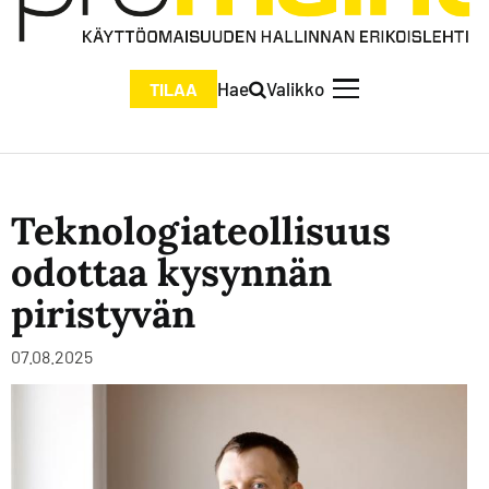
Hae
Valikko
TILAA
Teknologiateollisuus
odottaa kysynnän
piristyvän
07.08.2025