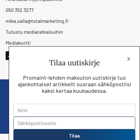
050 352 3277
mika.saila@totalmarketing.fi
Tutustu mediaratkaisuihin
Mediakortti
X
Tilaa uutiskirje
Promaint-lehden maksuton uutiskirje tuo
ajankohtaiset artikkelit suoraan sähköpostiisi
kaksi kertaa kuukaudessa.
Liity nyt saat Promaint lehden muiden
jäsenetujen lisäksi!
Tilaa