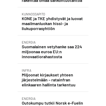
rakentaa omaa sähköntuotantoa
KUNNOSSAPITO
KONE ja TKE yhdistyvät ja luovat
maailmanluokan hissi- ja
liukuporrasyhtiön
ENERGIA
Suomalainen vetyhanke saa 224
miljoonaa euroa EU:n
innovaatiorahastosta
INFRA
Miljoonat kirjaukset yhteen
järjestelmään – ratainfran
elinkaaren hallinta tarkentuu
ENERGIA
Outokumpu tutkii Norsk e-Fuelin