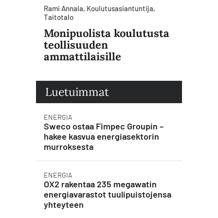
Rami Annala, Koulutusasiantuntija,
Taitotalo
Monipuolista koulutusta
teollisuuden
ammattilaisille
Luetuimmat
ENERGIA
Sweco ostaa Fimpec Groupin –
hakee kasvua energiasektorin
murroksesta
ENERGIA
OX2 rakentaa 235 megawatin
energiavarastot tuulipuistojensa
yhteyteen