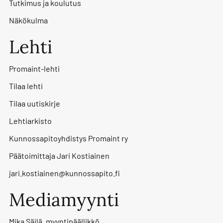
Tutkimus ja koulutus
Näkökulma
Lehti
Promaint-lehti
Tilaa lehti
Tilaa uutiskirje
Lehtiarkisto
Kunnossapitoyhdistys Promaint ry
Päätoimittaja Jari Kostiainen
jari.kostiainen@kunnossapito.fi
Mediamyynti
Mika Säilä, myyntipäällikkö