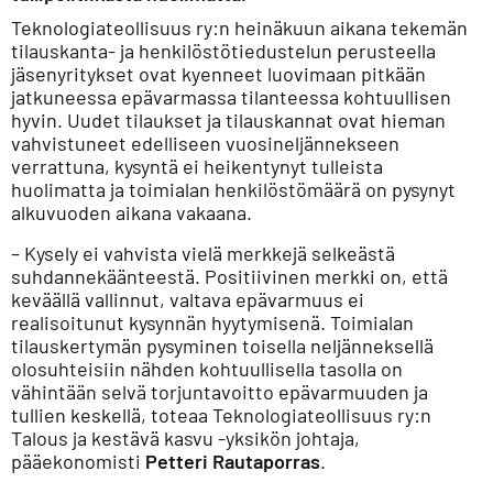
Teknologiateollisuus ry:n heinäkuun aikana tekemän
tilauskanta- ja henkilöstötiedustelun perusteella
jäsenyritykset ovat kyenneet luovimaan pitkään
jatkuneessa epävarmassa tilanteessa kohtuullisen
hyvin. Uudet tilaukset ja tilauskannat ovat hieman
vahvistuneet edelliseen vuosineljännekseen
verrattuna, kysyntä ei heikentynyt tulleista
huolimatta ja toimialan henkilöstömäärä on pysynyt
alkuvuoden aikana vakaana.
– Kysely ei vahvista vielä merkkejä selkeästä
suhdannekäänteestä. Positiivinen merkki on, että
keväällä vallinnut, valtava epävarmuus ei
realisoitunut kysynnän hyytymisenä. Toimialan
tilauskertymän pysyminen toisella neljänneksellä
olosuhteisiin nähden kohtuullisella tasolla on
vähintään selvä torjuntavoitto epävarmuuden ja
tullien keskellä, toteaa Teknologiateollisuus ry:n
Talous ja kestävä kasvu -yksikön johtaja,
pääekonomisti
Petteri Rautaporras
.