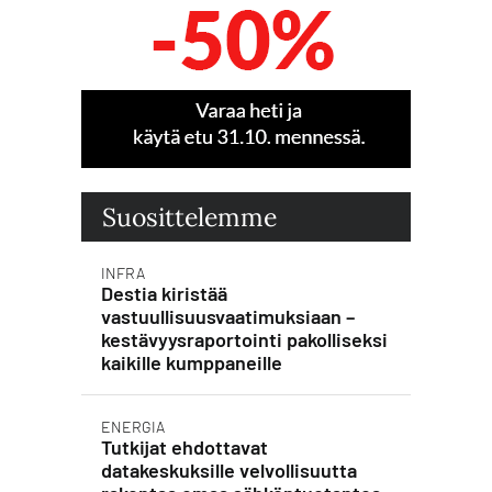
Suosittelemme
INFRA
Destia kiristää
vastuullisuusvaatimuksiaan –
kestävyysraportointi pakolliseksi
kaikille kumppaneille
ENERGIA
Tutkijat ehdottavat
datakeskuksille velvollisuutta