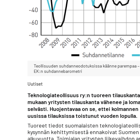
Teollisuuden suhdanneodotuksissa käänne parempaa – ar
EK:n suhdannebarometri
Uutiset
Teknologiateollisuus ry:n tuoreen tilauskanta
mukaan yritysten tilauskanta vähenee ja lom
selvästi. Huojentavaa on se, ettei kolmannen
uusissa tilauksissa toistunut vuoden lopulla.
Tuoreet tiedot suomalaisten teknologiateolli
kysynnän kehittymisestä ennakoivat Suomen 
alkuvuotta. Toimialan yritysten liikevaihdon 