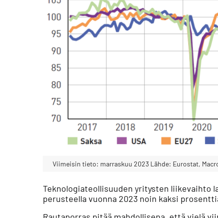
Viimeisin tieto: marraskuu 2023 Lähde: Eurostat, Mac
Teknologiateollisuuden yritysten liikevaihto
perusteella vuonna 2023 noin kaksi prosentt
Rautaporras pitää mahdollisena, että vielä vii