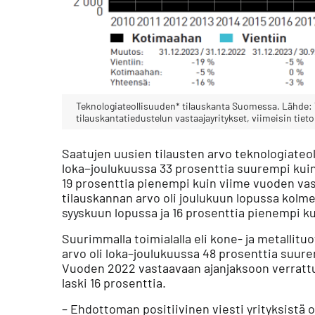
Teknologiateollisuuden* tilauskanta Suomessa. Lähde: 
tilauskantatiedustelun vastaajayritykset, viimeisin tieto
Saatujen uusien tilausten arvo teknologiateol
loka−joulukuussa 33 prosenttia suurempi kuin 
19 prosenttia pienempi kuin viime vuoden vast
tilauskannan arvo oli joulukuun lopussa kolm
syyskuun lopussa ja 16 prosenttia pienempi k
Suurimmalla toimialalla eli kone- ja metallitu
arvo oli loka–joulukuussa 48 prosenttia suurem
Vuoden 2022 vastaavaan ajanjaksoon verrattu
laski 16 prosenttia.
– Ehdottoman positiivinen viesti yrityksistä