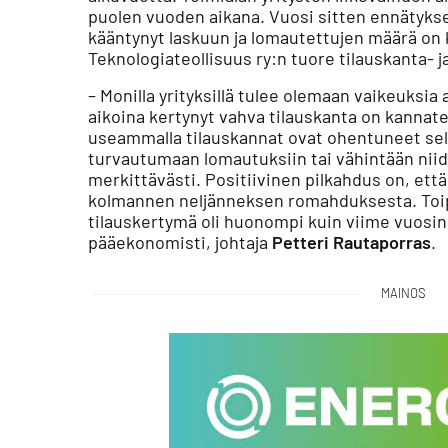
puolen vuoden aikana. Vuosi sitten ennätyk
kääntynyt laskuun ja lomautettujen määrä on
Teknologiateollisuus ry:n tuore tilauskanta- j
– Monilla yrityksillä tulee olemaan vaikeuksi
aikoina kertynyt vahva tilauskanta on kannatel
useammalla tilauskannat ovat ohentuneet selvä
turvautumaan lomautuksiin tai vähintään nii
merkittävästi. Positiivinen pilkahdus on, ett
kolmannen neljänneksen romahduksesta. Toi
tilauskertymä oli huonompi kuin viime vuosi
pääekonomisti, johtaja
Petteri Rautaporras
.
MAINOS