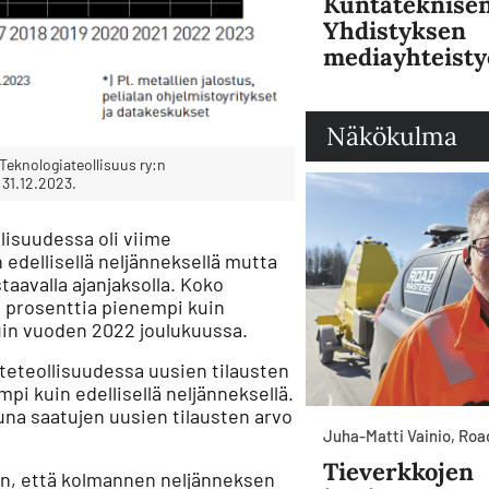
Kuntateknise
Yhdistyksen
mediayhteisty
Näkökulma
Teknologiateollisuus ry:n
 31.12.2023.
lisuudessa oli viime
edellisellä neljänneksellä mutta
aavalla ajanjaksolla. Koko
e prosenttia pienempi kuin
uin vuoden 2022 joulukuussa.
oteteollisuudessa uusien tilausten
pi kuin edellisellä neljänneksellä.
na saatujen uusien tilausten arvo
Juha-Matti Vainio, Ro
Tieverkkojen
 on, että kolmannen neljänneksen