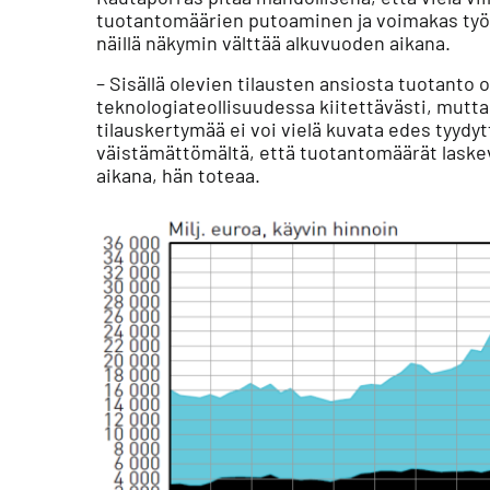
tuotantomäärien putoaminen ja voimakas työ
näillä näkymin välttää alkuvuoden aikana.
– Sisällä olevien tilausten ansiosta tuotanto 
teknologiateollisuudessa kiitettävästi, mutta
tilauskertymää ei voi vielä kuvata edes tyydyt
väistämättömältä, että tuotantomäärät laske
aikana, hän toteaa.