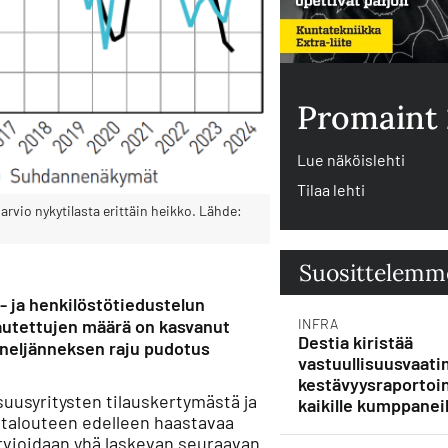
Promaint
Lue näköislehti
Tilaa lehti
vio nykytilasta erittäin heikko. Lähde:
Suosittelemm
- ja henkilöstötiedustelun
autettujen määrä on kasvanut
INFRA
Destia kiristää
 neljänneksen raju pudotus
vastuullisuusvaati
kestävyysraportoin
suusyritysten tilauskertymästä ja
kaikille kumppaneil
talouteen edelleen haastavaa
arvioidaan yhä laskevan seuraavan