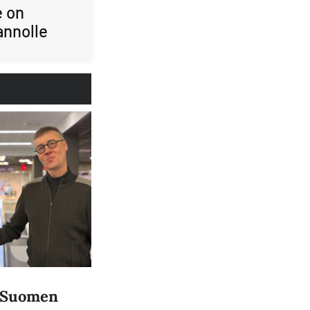
e on
annolle
a Suomen