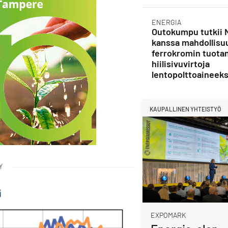
ENERGIA
Outokumpu tutkii 
kanssa mahdollisu
ferrokromin tuota
hiilisivuvirtoja
lentopolttoaineeks
KAUPALLINEN YHTEISTYÖ
Y
EXPOMARK