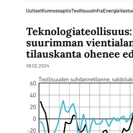
Uutiset
Kunnossapito
Teollisuus
Infra
Energia
Vastuu
Teknologiateollisuus
suurimman vientialan
tilauskanta ohenee e
08.02.2024