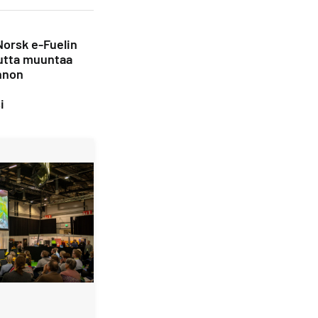
Norsk e-Fuelin
utta muuntaa
nnon
i