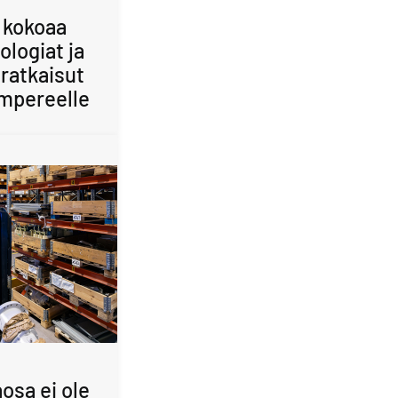
 kokoaa
ologiat ja
ratkaisut
mpereelle
osa ei ole