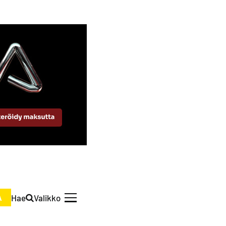
Hae
Valikko
A