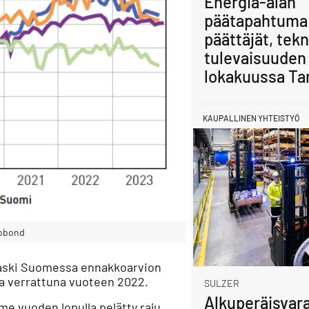
Energia-alan
päätapahtuma
päättäjät, tekn
tulevaisuuden 
lokakuussa Ta
KAUPALLINEN YHTEISTYÖ
robond
 laski Suomessa ennakkoarvion
ia verrattuna vuoteen 2022.
SULZER
Alkuperäisvara
me vuoden lopulla pelätty raju