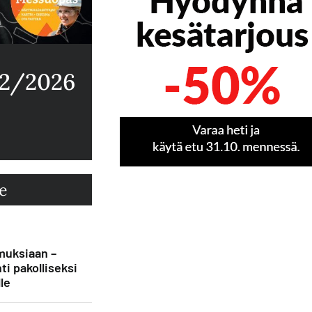
 2/2026
e
muksiaan –
ti pakolliseksi
le