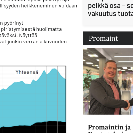
pelkkä osa – s
llisyyden heikkeneminen voidaan
vakuutus tuot
on pyörinyt
 piristymisestä huolimatta
täväksi. Näyttää
Promaint
vat jonkin verran alkuvuoden
Promaintin j