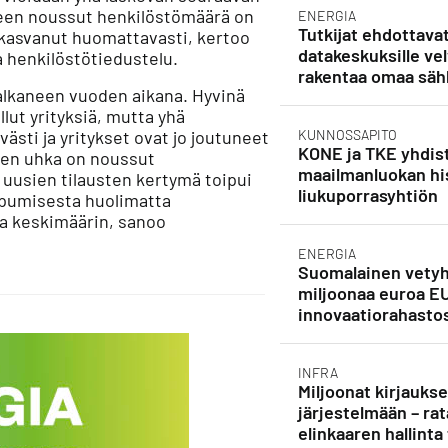
seen noussut henkilöstömäärä on
ENERGIA
Tutkijat ehdottava
 kasvanut huomattavasti, kertoo
datakeskuksille vel
a henkilöstötiedustelu.
rakentaa omaa säh
a alkaneen vuoden aikana. Hyvinä
lut yrityksiä, mutta yhä
sti ja yritykset ovat jo joutuneet
KUNNOSSAPITO
KONE ja TKE yhdist
den uhka on noussut
maailmanluokan his
ä uusien tilausten kertymä toipui
liukuporrasyhtiön
pumisesta huolimatta
na keskimäärin, sanoo
ENERGIA
Suomalainen vetyh
miljoonaa euroa E
innovaatiorahasto
INFRA
Miljoonat kirjauks
järjestelmään – rat
elinkaaren hallinta