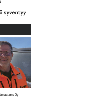
n
ö syventyy
admasters Oy