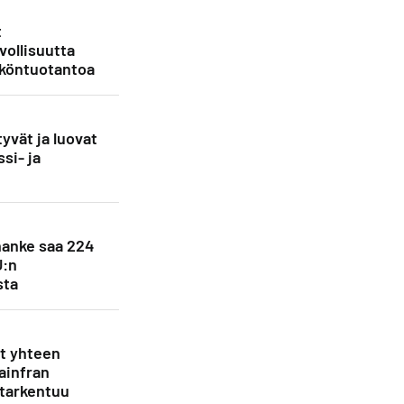
t
vollisuutta
köntuotantoa
yvät ja luovat
si- ja
anke saa 224
U:n
sta
et yhteen
ainfran
 tarkentuu