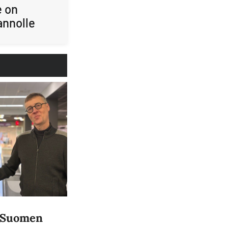
e on
annolle
a Suomen