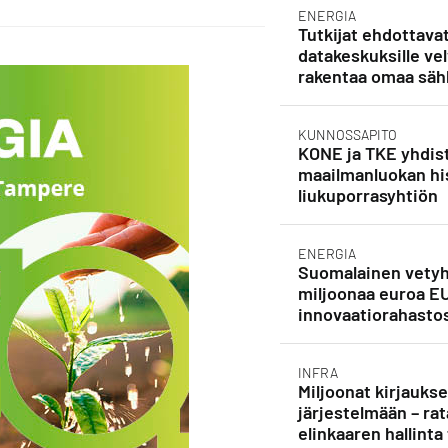
ENERGIA
Tutkijat ehdottava
datakeskuksille vel
rakentaa omaa säh
KUNNOSSAPITO
KONE ja TKE yhdist
maailmanluokan his
liukuporrasyhtiön
ENERGIA
Suomalainen vetyh
miljoonaa euroa E
innovaatiorahasto
INFRA
Miljoonat kirjauks
järjestelmään – rat
elinkaaren hallinta