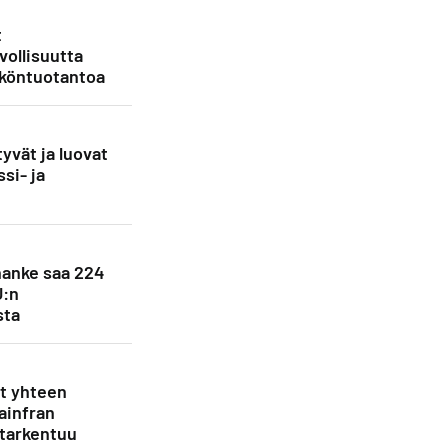
t
vollisuutta
köntuotantoa
yvät ja luovat
si- ja
anke saa 224
U:n
sta
et yhteen
ainfran
 tarkentuu