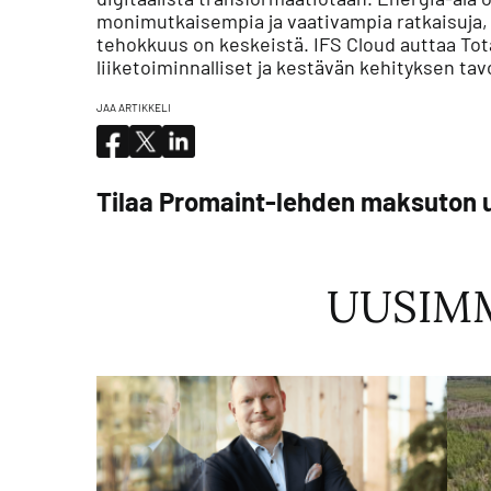
monimutkaisempia ja vaativampia ratkaisuja,
tehokkuus on keskeistä. IFS Cloud auttaa To
liiketoiminnalliset ja kestävän kehityksen tav
JAA ARTIKKELI
Tilaa Promaint-lehden maksuton u
UUSIM