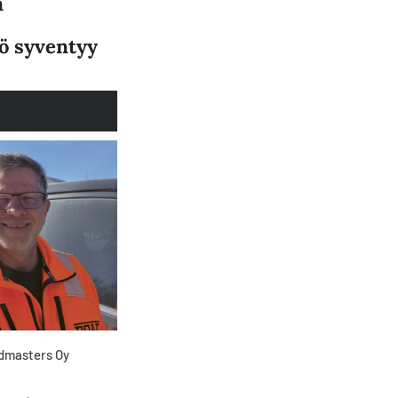
n
ö syventyy
admasters Oy