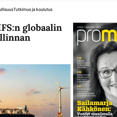
llisuus
Tutkimus ja koulutus
IFS:n globaalin
llinnan