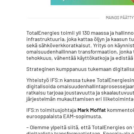
MAINOS PÄÄTTY
TotalEnergies toimii yli 130 maassa ja hallinn
infrastruktuuria, joka kattaa öljyn ja kaasun
sekä sähköverkkoratkaisut. Yritys on käynnist
omaisuudenhallinnan transformaation, jonka 
tehokkuus, vähentää käyttökatkoja ja edistä
Strateginen kumppanuus tukemaan digitalisa
Yhteistyö IFS:n kanssa tukee TotalEnergiesin 
digitalisoida omaisuudenhallintaprosessejaan
ratkaisu tarjoaa joustavuutta ja skaalautuvuu
järjestelmän mukauttamisen eri liiketoiminta
IFS:n toimitusjohtaja
Mark Moffat
kommentoi y
eurooppalaista EAM-sopimusta.
– Olemme ylpeitä siitä, että TotalEnergies o
digitaalista transformaatiotaan. Energia-ala 