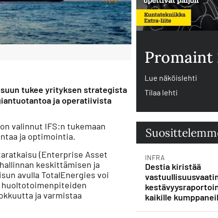
Promaint
Lue näköislehti
suun tukee yrityksen strategista
Tilaa lehti
iantuotantoa ja operatiivista
 on valinnut IFS:n tukemaan
Suosittelemm
intaa ja optimointia.
taratkaisu (Enterprise Asset
INFRA
llinnan keskittämisen ja
Destia kiristää
isun avulla TotalEnergies voi
vastuullisuusvaati
ä huoltotoimenpiteiden
kestävyysraportoin
okkuutta ja varmistaa
kaikille kumppaneil