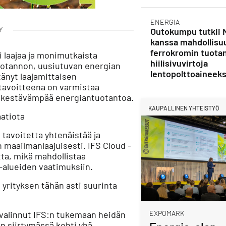
ENERGIA
Y
Outokumpu tutkii 
kanssa mahdollisu
ferrokromin tuota
oi laajaa ja monimutkaista
hiilisivuvirtoja
 tuotannon, uusiutuvan energian
lentopolttoaineeks
änyt laajamittaisen
tavoitteena on varmistaa
ä kestävämpää energiantuotantoa.
KAUPALLINEN YHTEISTYÖ
atiota
tavoitetta yhtenäistää ja
 maailmanlaajuisesti. IFS Cloud -
tta, mikä mahdollistaa
-alueiden vaatimuksiin.
rityksen tähän asti suurinta
n valinnut IFS:n tukemaan heidän
EXPOMARK
on siirtymässä kohti yhä