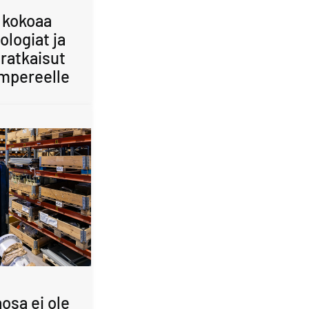
 kokoaa
ologiat ja
ratkaisut
mpereelle
osa ei ole