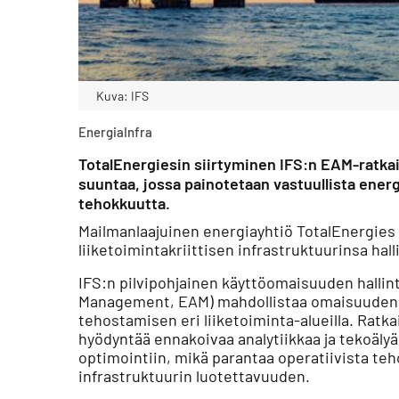
Kuva: IFS
Energia
Infra
TotalEnergiesin siirtyminen IFS:n EAM-ratkai
suuntaa, jossa painotetaan vastuullista energ
tehokkuutta.
Mailmanlaajuinen energiayhtiö TotalEnergies
liiketoimintakriittisen infrastruktuurinsa hall
IFS:n pilvipohjainen käyttöomaisuuden hallin
Management, EAM) mahdollistaa omaisuudenha
tehostamisen eri liiketoiminta-alueilla. Ratka
hyödyntää ennakoivaa analytiikkaa ja tekoäly
optimointiin, mikä parantaa operatiivista teh
infrastruktuurin luotettavuuden.