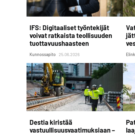
IFS: Digitaaliset työntekijät
Vat
voivat ratkaista teollisuuden
jät
tuottavuushaasteen
ves
Kunnossapito
25.06.2026
Elink
Destia kiristää
Pat
vastuullisuusvaatimuksiaan –
laa