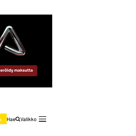
Hae
Valikko
A