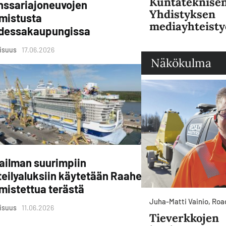
Kuntateknise
nssariajoneuvojen
Yhdistyksen
lmistusta
mediayhteisty
dessakaupungissa
lisuus
17.06.2026
Näkökulma
ailman suurimpiin
teilyaluksiin käytetään Raahessa
mistettua terästä
Juha-Matti Vainio, Ro
lisuus
11.06.2026
Tieverkkojen