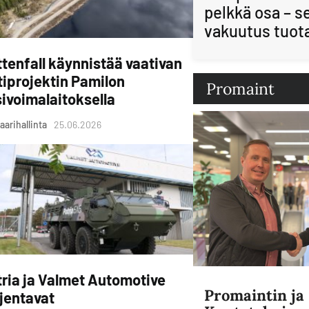
pelkkä osa – s
vakuutus tuot
tenfall käynnistää vaativan
tiprojektin Pamilon
Promaint
ivoimalaitoksella
aarihallinta
25.06.2026
ria ja Valmet Automotive
Promaintin j
jentavat