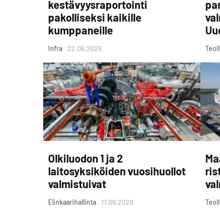
kestävyysraportointi
pa
pakolliseksi kaikille
va
kumppaneille
Uu
Infra
22.06.2026
Teol
Olkiluodon 1 ja 2
Ma
laitosyksiköiden vuosihuollot
ris
valmistuivat
val
Elinkaarihallinta
17.06.2026
Teol