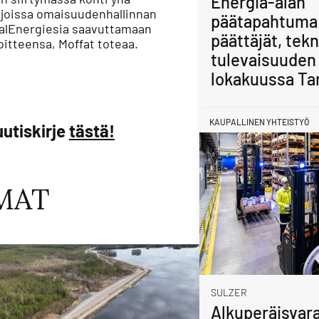
Energia-alan
 joissa omaisuudenhallinnan
päätapahtuma
talEnergiesia saavuttamaan
päättäjät, tekn
oitteensa, Moffat toteaa.
tulevaisuuden 
lokakuussa Ta
KAUPALLINEN YHTEISTYÖ
utiskirje
tästä!
MAT
SULZER
Alkuperäisvara