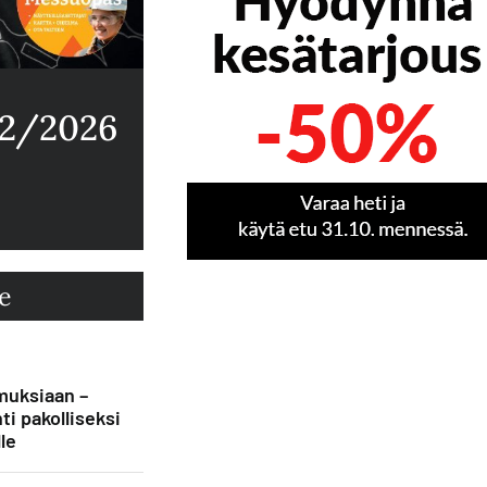
 2/2026
e
muksiaan –
ti pakolliseksi
le