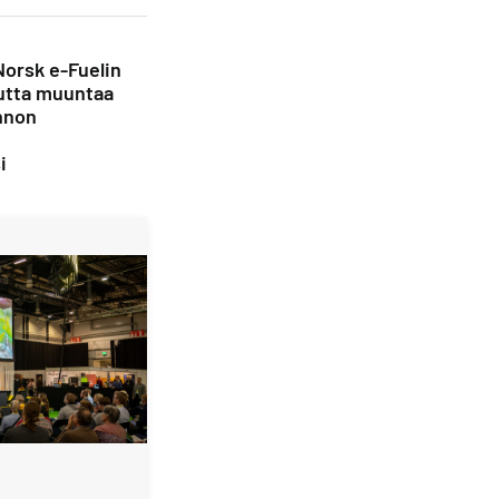
Norsk e-Fuelin
utta muuntaa
nnon
i