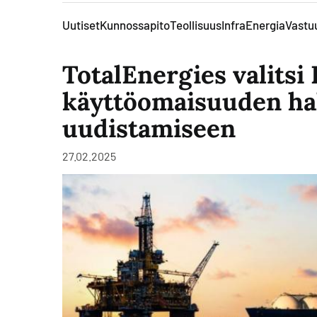
Uutiset
Kunnossapito
Teollisuus
Infra
Energia
Vastuu
TotalEnergies valitsi 
käyttöomaisuuden ha
uudistamiseen
27.02.2025