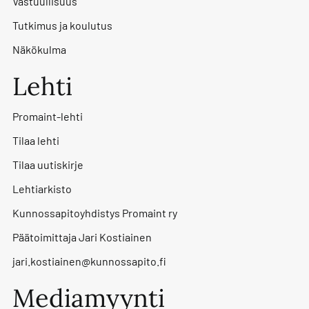
Vastuullisuus
Tutkimus ja koulutus
Näkökulma
Lehti
Promaint-lehti
Tilaa lehti
Tilaa uutiskirje
Lehtiarkisto
Kunnossapitoyhdistys Promaint ry
Päätoimittaja Jari Kostiainen
jari.kostiainen@kunnossapito.fi
Mediamyynti