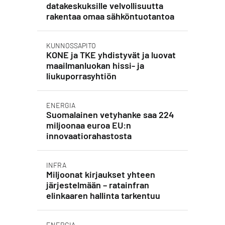
datakeskuksille velvollisuutta
rakentaa omaa sähköntuotantoa
KUNNOSSAPITO
KONE ja TKE yhdistyvät ja luovat
maailmanluokan hissi- ja
liukuporrasyhtiön
ENERGIA
Suomalainen vetyhanke saa 224
miljoonaa euroa EU:n
innovaatiorahastosta
INFRA
Miljoonat kirjaukset yhteen
järjestelmään – ratainfran
elinkaaren hallinta tarkentuu
ENERGIA