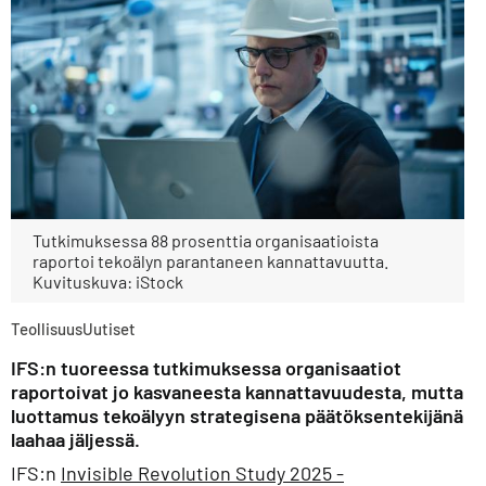
Tutkimuksessa 88 prosenttia organisaatioista
raportoi tekoälyn parantaneen kannattavuutta.
Kuvituskuva: iStock
Teollisuus
Uutiset
IFS:n tuoreessa tutkimuksessa organisaatiot
raportoivat jo kasvaneesta kannattavuudesta, mutta
luottamus tekoälyyn strategisena päätöksentekijänä
laahaa jäljessä.
IFS:n
Invisible Revolution Study 2025 -