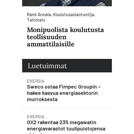
Rami Annala, Koulutusasiantuntija,
Taitotalo
Monipuolista koulutusta
teollisuuden
ammattilaisille
Luetuimmat
ENERGIA
Sweco ostaa Fimpec Groupin –
hakee kasvua energiasektorin
murroksesta
ENERGIA
OX2 rakentaa 235 megawatin
energiavarastot tuulipuistojensa