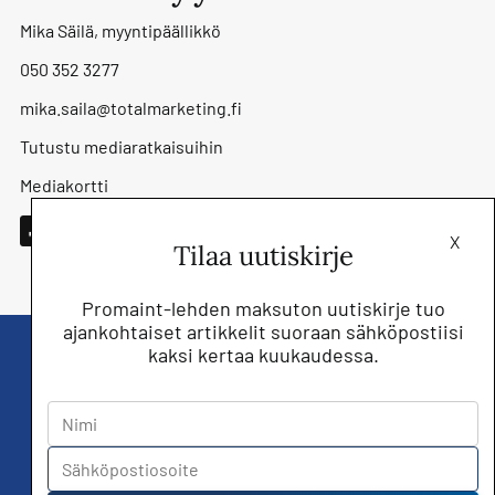
Mika Säilä, myyntipäällikkö
050 352 3277
mika.saila@totalmarketing.fi
Tutustu mediaratkaisuihin
Mediakortti
X
Tilaa uutiskirje
Promaint-lehden maksuton uutiskirje tuo
ajankohtaiset artikkelit suoraan sähköpostiisi
kaksi kertaa kuukaudessa.
Liity nyt saat Promaint lehden muiden
jäsenetujen lisäksi!