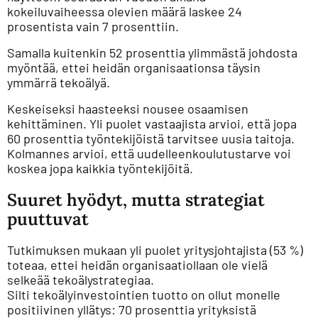
kokeiluvaiheessa olevien määrä laskee 24
prosentista vain 7 prosenttiin.
Samalla kuitenkin 52 prosenttia ylimmästä johdosta
myöntää, ettei heidän organisaationsa täysin
ymmärrä tekoälyä.
Keskeiseksi haasteeksi nousee osaamisen
kehittäminen. Yli puolet vastaajista arvioi, että jopa
60 prosenttia työntekijöistä tarvitsee uusia taitoja.
Kolmannes arvioi, että uudelleenkoulutustarve voi
koskea jopa kaikkia työntekijöitä.
Suuret hyödyt, mutta strategiat
puuttuvat
Tutkimuksen mukaan yli puolet yritysjohtajista (53 %)
toteaa, ettei heidän organisaatiollaan ole vielä
selkeää tekoälystrategiaa.
Silti tekoälyinvestointien tuotto on ollut monelle
positiivinen yllätys: 70 prosenttia yrityksistä