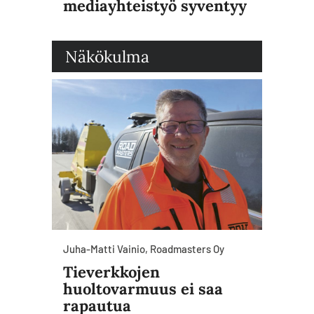
mediayhteistyö syventyy
Näkökulma
Juha-Matti Vainio, Roadmasters Oy
Tieverkkojen
huoltovarmuus ei saa
rapautua