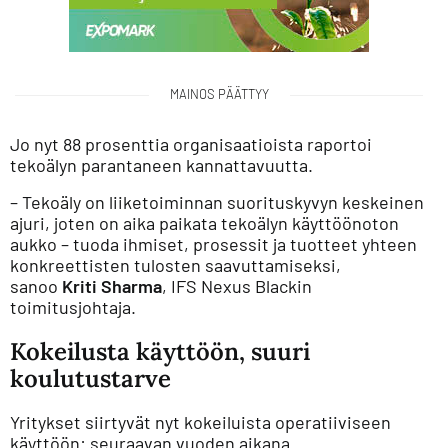
MAINOS PÄÄTTYY
Jo nyt 88 prosenttia organisaatioista raportoi
tekoälyn parantaneen kannattavuutta.
– Tekoäly on liiketoiminnan suorituskyvyn keskeinen
ajuri, joten on aika paikata tekoälyn käyttöönoton
aukko – tuoda ihmiset, prosessit ja tuotteet yhteen
konkreettisten tulosten saavuttamiseksi,
sanoo
Kriti Sharma
, IFS Nexus Blackin
toimitusjohtaja.
Kokeilusta käyttöön, suuri
koulutustarve
Yritykset siirtyvät nyt kokeiluista operatiiviseen
käyttöön: seuraavan vuoden aikana