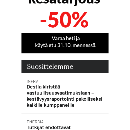
Suosittelemme
INFRA
Destia kiristää
vastuullisuusvaatimuksiaan –
kestävyysraportointi pakolliseksi
kaikille kumppaneille
ENERGIA
Tutkijat ehdottavat