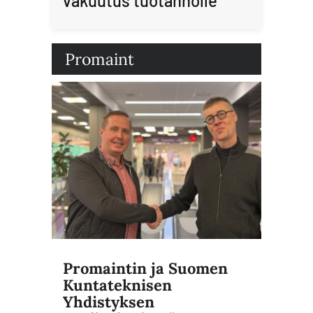
vakuutus tuotannolle
Promaint
Promaintin ja Suomen
Kuntateknisen
Yhdistyksen