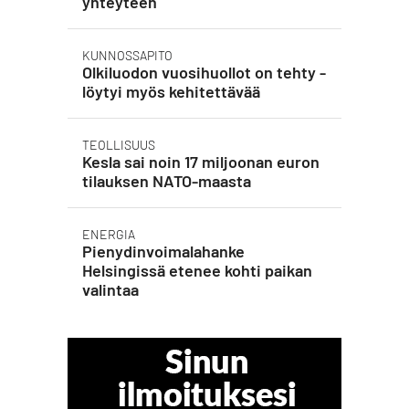
yhteyteen
KUNNOSSAPITO
Olkiluodon vuosihuollot on tehty -
löytyi myös kehitettävää
TEOLLISUUS
Kesla sai noin 17 miljoonan euron
tilauksen NATO-maasta
ENERGIA
Pienydinvoimalahanke
Helsingissä etenee kohti paikan
valintaa